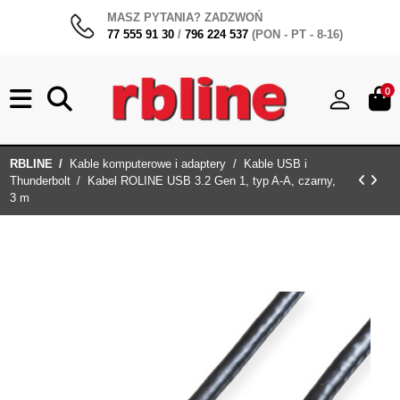
MASZ PYTANIA? ZADZWOŃ
77 555 91 30
/
796 224 537
(PON - PT - 8-16)
0
RBLINE
Kable komputerowe i adaptery
Kable USB i
Thunderbolt
Kabel ROLINE USB 3.2 Gen 1, typ A-A, czarny,
3 m