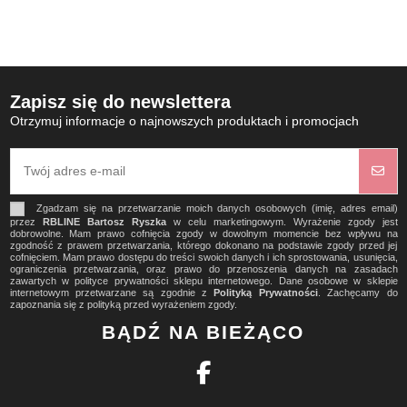
Zapisz się do newslettera
Otrzymuj informacje o najnowszych produktach i promocjach
Zgadzam się na przetwarzanie moich danych osobowych (imię, adres email)
przez
RBLINE Bartosz Ryszka
w celu marketingowym. Wyrażenie zgody jest
dobrowolne. Mam prawo cofnięcia zgody w dowolnym momencie bez wpływu na
zgodność z prawem przetwarzania, którego dokonano na podstawie zgody przed jej
cofnięciem. Mam prawo dostępu do treści swoich danych i ich sprostowania, usunięcia,
ograniczenia przetwarzania, oraz prawo do przenoszenia danych na zasadach
zawartych w polityce prywatności sklepu internetowego. Dane osobowe w sklepie
internetowym przetwarzane są zgodnie z
Polityką Prywatności
. Zachęcamy do
zapoznania się z polityką przed wyrażeniem zgody.
BĄDŹ NA BIEŻĄCO