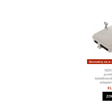
Skontaktuj się w
NEK
prze
światłowo
adapter
31
ZO