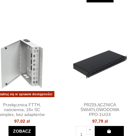
taktuj się w sprawie dostępności
Przełącznica FTTH,
PRZEŁĄCZNICA
naścienna, 16x SC
ŚWIATŁOWODOWA
simplex, bez adapterów
PPO-1U/24
97,02 zł
97,79 zł
ZOBACZ