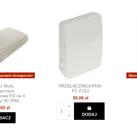
 sprawie dostępności
Skon
U Mufa
PRZEŁĄCZNICA PUH-
łącznica
FC-F312
dowa FO na 4
35,06 zł
y SC IP65
,02 zł
DODAJ
BACZ