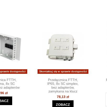
 sprawie dostępności
Skontaktuj się w sprawie dostępności
nica FTTH,
Przełącznica FTTH,
na, 8x SC
IP65, 8x SC simplex,
bez adapterów
bez adapterów,
zamykana na klucz
,96 zł
78,13 zł
BACZ
ZOBACZ