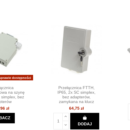
 sprawie dostępności
łącznica
Przełącznica FTTH,
owa na szynę
IP65, 2x SC simplex,
 simplex, bez
bez adapterów,
pterów
zamykana na klucz
,96 zł
64,75 zł
BACZ
DODAJ