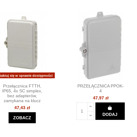
taktuj się w sprawie dostępności
Przełącznica FTTH,
PRZEŁĄCZNICA PPOK-
IP65, 4x SC simplex,
4
bez adapterów,
47,97 zł
zamykana na klucz
47,43 zł
DODAJ
ZOBACZ