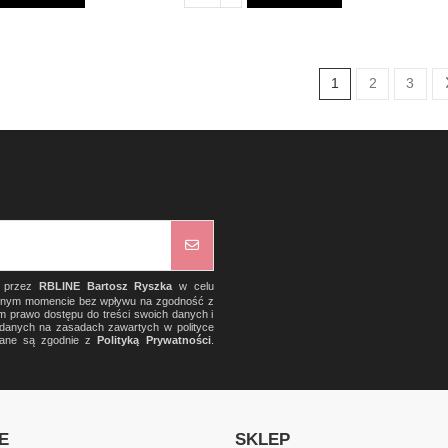
1
2
3
) przez
RBLINE Bartosz Ryszka
w celu
olnym momencie bez wpływu na zgodność z
m prawo dostępu do treści swoich danych i
a danych na zasadach zawartych w polityce
rzane są zgodnie z
Polityką Prywatności
.
E
SKLEP