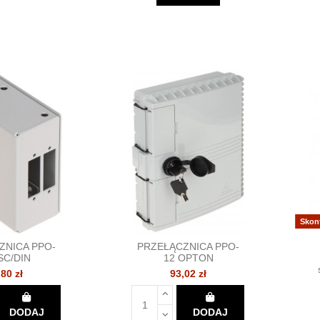
Skon
ZNICA PPO-
PRZEŁĄCZNICA PPO-
SC/DIN
12 OPTON
,80 zł
93,02 zł
DODAJ
DODAJ