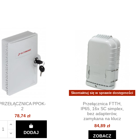
Skontaktuj się w sprawie dostępności
PRZEŁĄCZNICA PPOK-
Przełącznica FTTH,
2
IP65, 16x SC simplex,
bez adapterów,
78,74 zł
zamykana na klucz
84,89 zł
DODAJ
ZOBACZ