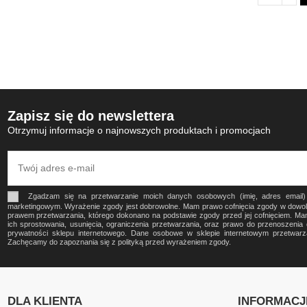
Zapisz się do newslettera
Otrzymuj informacje o najnowszych produktach i promocjach
Zgadzam się na przetwarzanie moich danych osobowych (imię, adres email
marketingowym. Wyrażenie zgody jest dobrowolne. Mam prawo cofnięcia zgody w dow
prawem przetwarzania, którego dokonano na podstawie zgody przed jej cofnięciem. Ma
ich sprostowania, usunięcia, ograniczenia przetwarzania, oraz prawo do przenoszeni
prywatności sklepu internetowego. Dane osobowe w sklepie internetowym przetwa
Zachęcamy do zapoznania się z polityką przed wyrażeniem zgody.
DLA KLIENTA
INFORMACJ