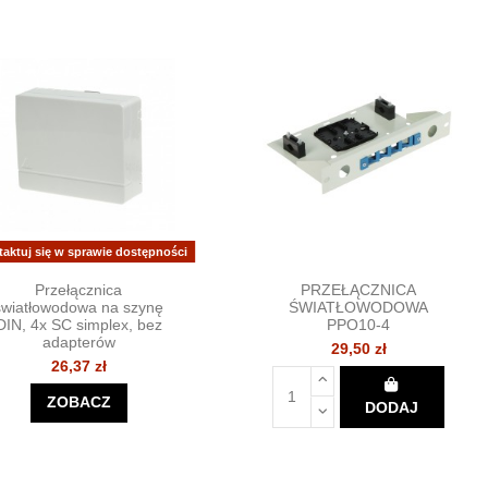
taktuj się w sprawie dostępności
Przełącznica
PRZEŁĄCZNICA
światłowodowa na szynę
ŚWIATŁOWODOWA
DIN, 4x SC simplex, bez
PPO10-4
adapterów
29,50 zł
26,37 zł
ZOBACZ
DODAJ