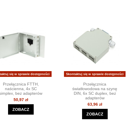
taktuj się w sprawie dostępności
Skontaktuj się w sprawie dostępności
Przełącznica FTTH,
Przełącznica
naścienna, 4x SC
światłowodowa na szynę
simplex, bez adapterów
DIN, 6x SC duplex, bez
adapterów
50,97 zł
63,96 zł
ZOBACZ
ZOBACZ