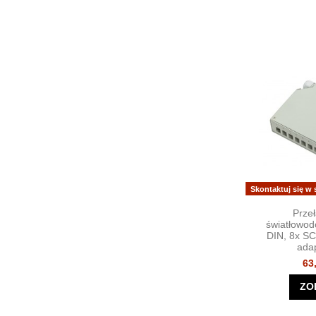
Skontaktuj się w
Prze
światłowod
DIN, 8x SC
ada
63
ZO