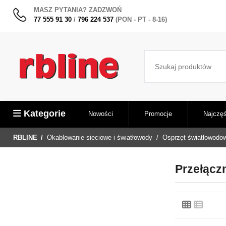
MASZ PYTANIA? ZADZWOŃ
77 555 91 30
/
796 224 537
(PON - PT - 8-16)
Kategorie
Nowości
Promocje
Najczęś
RBLINE
Okablowanie sieciowe i światłowody
Osprzęt światłowodo
Przełączn