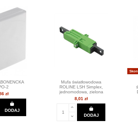
Skon
ABONENCKA
Mufa światłowodowa
PO-2
ROLINE LSH Simplex,
jednomodowa, zielona
86 zł
8,01 zł
DODAJ
DODAJ