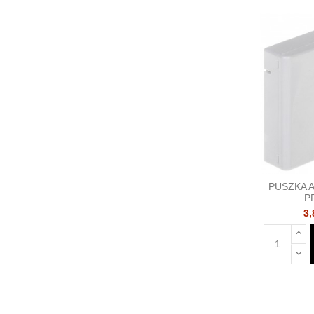
PUSZKA 
P
3,