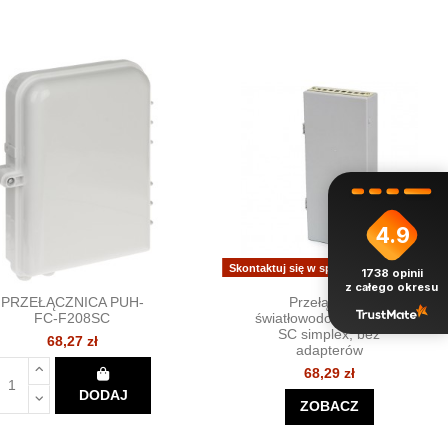
4.9
Skontaktuj się w sprawie dostępności
1738
opinii
z całego okresu
PRZEŁĄCZNICA PUH-
Przełącznica
FC-F208SC
światłowodowa mini, 8x
SC simplex, bez
68,27 zł
adapterów
68,29 zł
DODAJ
ZOBACZ