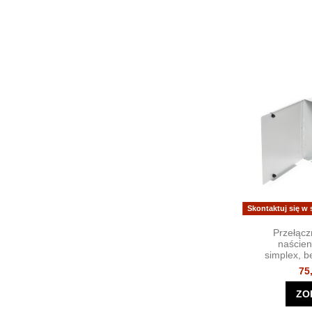
Skontaktuj się w
Przełącz
naścien
simplex, 
75
ZO