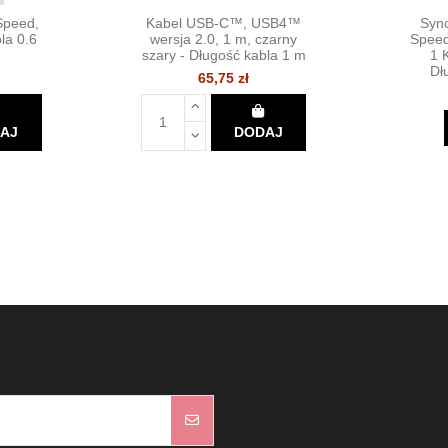
Speed,
Kabel USB-C™, USB4™
Syn
la 0.6
wersja 2.0, 1 m, czarny
Spee
szary - Długość kabla 1 m
1 
Dł
65,75 zł
AJ
DODAJ