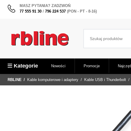
MASZ PYTANIA? ZADZWOŃ
77 555 91 30
/
796 224 537
(PON - PT - 8-16)
Kategorie
Nowości
Promocje
Najczęś
RBLINE
Kable komputerowe i adaptery
Kable USB i Thunderbolt