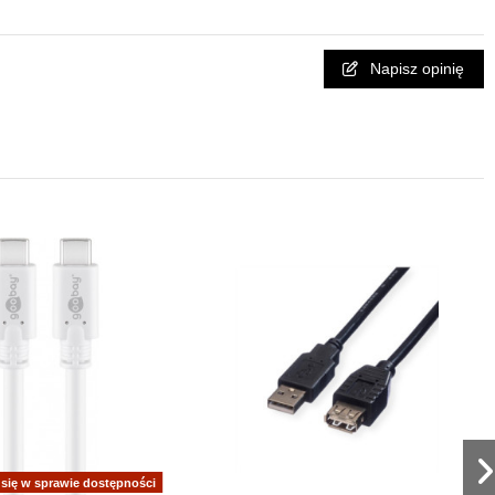
Napisz opinię
 się w sprawie dostępności