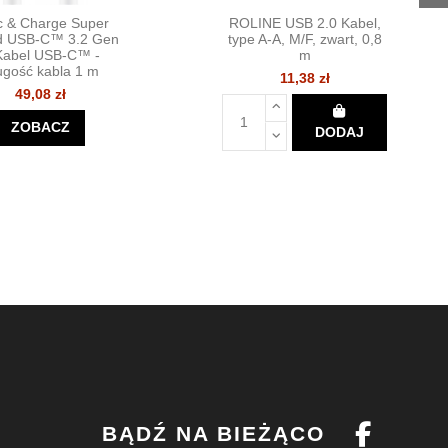
c & Charge Super
ROLINE USB 2.0 Kabel,
d USB-C™ 3.2 Gen
type A-A, M/F, zwart, 0,8
Kabel USB-C™ -
m
ugość kabla 1 m
11,38 zł
49,08 zł
ZOBACZ
DODAJ
BĄDŹ NA BIEŻĄCO