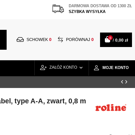
DARMOWA DOSTAWA OD 1300 ZŁ
SZYBKA WYSYŁKA
0
SCHOWEK
0
PORÓWNAJ
0
/
0,00 zł
ZAŁÓŻ KONTO
MOJE KONTO
el, type A-A, zwart, 0,8 m