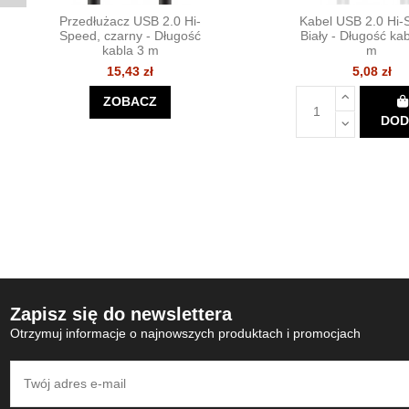
Przedłużacz USB 2.0 Hi-
Kabel USB 2.0 Hi-
Speed, czarny - Długość
Biały - Długość kab
kabla 3 m
m
15,43 zł
5,08 zł
ZOBACZ
DOD
Zapisz się do newslettera
Otrzymuj informacje o najnowszych produktach i promocjach