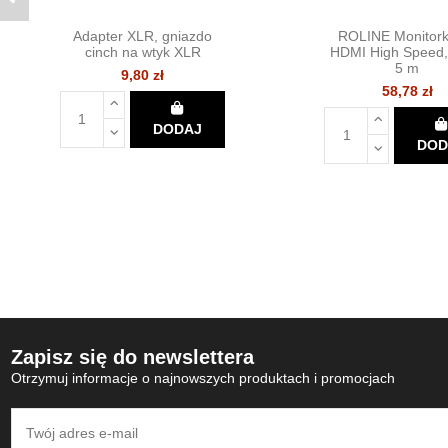
Adapter XLR, gniazdo
ROLINE Monitork
cinch na wtyk XLR
HDMI High Speed,
5 m
9,80 zł
58,78 zł
DODAJ
DOD
Zapisz się do newslettera
Otrzymuj informacje o najnowszych produktach i promocjach