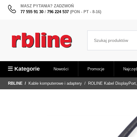
MASZ PYTANIA? ZADZWOŃ
77 555 91 30
/
796 224 537
(PON - PT - 8-16)
Kategorie
Nowości
Promocje
Najczęś
RBLINE
Kable komputerowe i adaptery
ROLINE Kabel DisplayPort