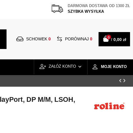
DARMOWA DOSTAWA OD 1300 ZŁ
SZYBKA WYSYŁKA
0
SCHOWEK
0
PORÓWNAJ
0
/
0,00 zł
ZAŁÓŻ KONTO
MOJE KONTO
layPort, DP M/M, LSOH,