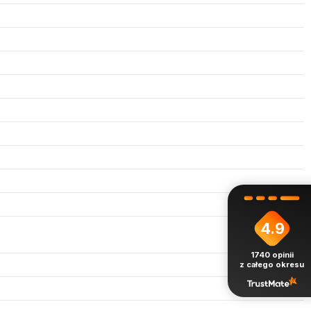
4.9
1740
opinii
z całego okresu