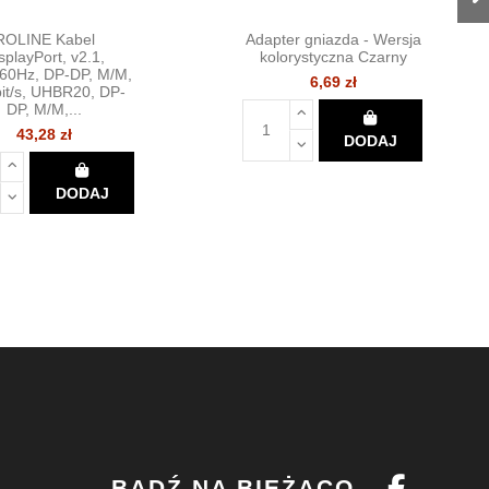
ROLINE Kabel
Adapter gniazda - Wersja
splayPort, v2.1,
kolorystyczna Czarny
0Hz, DP-DP, M/M,
6,69 zł
it/s, UHBR20, DP-
DP, M/M,...
43,28 zł
DODAJ
DODAJ
BĄDŹ NA BIEŻĄCO