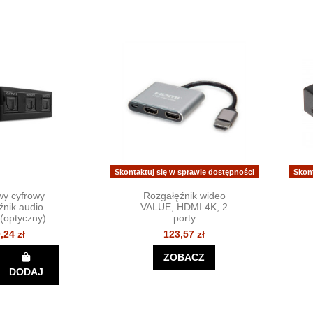
Skontaktuj się w sprawie dostępności
Skon
wy cyfrowy
Rozgałęźnik wideo
źnik audio
VALUE, HDMI 4K, 2
 (optyczny)
porty
,24 zł
123,57 zł
ZOBACZ
DODAJ