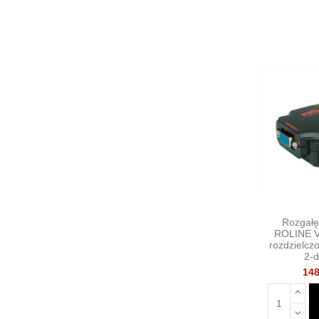
Rozgałę
ROLINE V
rozdzielcz
2-d
148