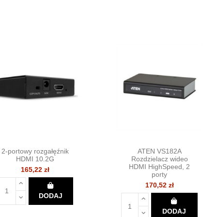
2-portowy rozgałęźnik
ATEN VS182A
HDMI 10.2G
Rozdzielacz wideo
HDMI HighSpeed, 2
165,22 zł
porty
170,52 zł
DODAJ
DODAJ