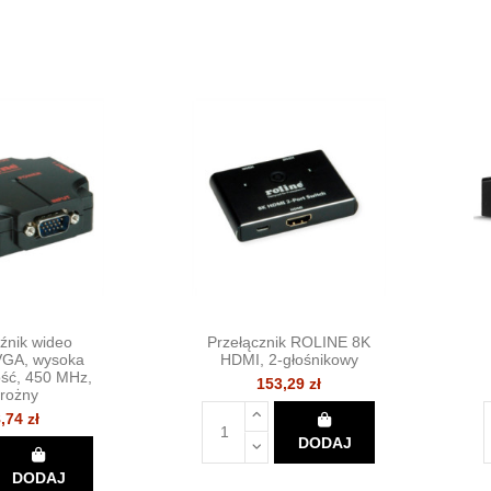
źnik wideo
Przełącznik ROLINE 8K
GA, wysoka
HDMI, 2-głośnikowy
ość, 450 MHz,
153,29 zł
rożny
,74 zł
DODAJ
DODAJ