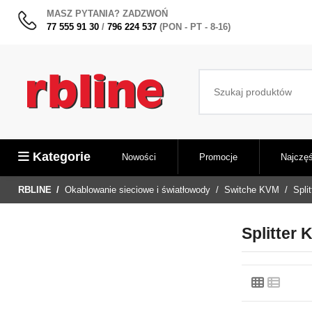
MASZ PYTANIA? ZADZWOŃ
77 555 91 30
/
796 224 537
(PON - PT - 8-16)
Kategorie
Nowości
Promocje
Najczęś
RBLINE
Okablowanie sieciowe i światłowody
Switche KVM
Spli
Splitter