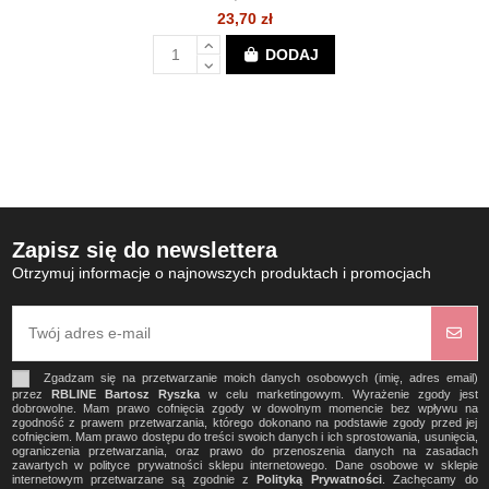
23,70 zł
DODAJ
Zapisz się do newslettera
Otrzymuj informacje o najnowszych produktach i promocjach
Zgadzam się na przetwarzanie moich danych osobowych (imię, adres email)
przez
RBLINE Bartosz Ryszka
w celu marketingowym. Wyrażenie zgody jest
dobrowolne. Mam prawo cofnięcia zgody w dowolnym momencie bez wpływu na
zgodność z prawem przetwarzania, którego dokonano na podstawie zgody przed jej
cofnięciem. Mam prawo dostępu do treści swoich danych i ich sprostowania, usunięcia,
ograniczenia przetwarzania, oraz prawo do przenoszenia danych na zasadach
zawartych w polityce prywatności sklepu internetowego. Dane osobowe w sklepie
internetowym przetwarzane są zgodnie z
Polityką Prywatności
. Zachęcamy do