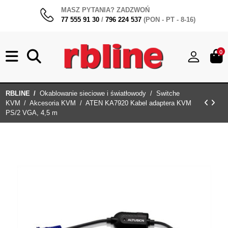
MASZ PYTANIA? ZADZWOŃ
77 555 91 30
/
796 224 537
(PON - PT - 8-16)
0
RBLINE
Okablowanie sieciowe i światłowody
Switche
KVM
Akcesoria KVM
ATEN KA7920 Kabel adaptera KVM
PS/2 VGA, 4,5 m