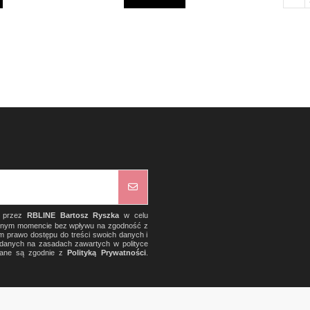
) przez
RBLINE Bartosz Ryszka
w celu
olnym momencie bez wpływu na zgodność z
m prawo dostępu do treści swoich danych i
a danych na zasadach zawartych w polityce
rzane są zgodnie z
Polityką Prywatności
.