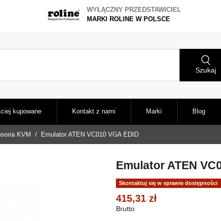
WYŁĄCZNY PRZEDSTAWICIEL
MARKI ROLINE W POLSCE
Szukaj
ciej kupowane
Kontakt z nami
Marki
Blog
soria KVM
Emulator ATEN VC010 VGA EDID
Emulator ATEN VC
Skontaktuj się w sprawie dostępności
415,31 zł
Brutto