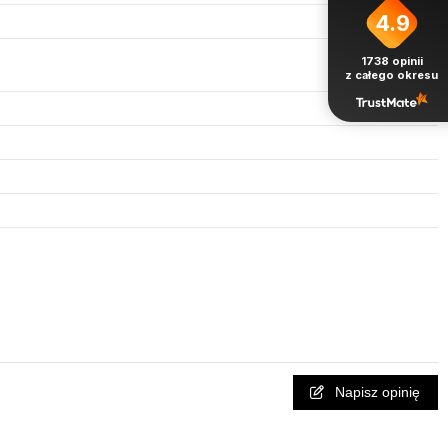
4.9
1738
opinii
z całego okresu
Napisz opinię