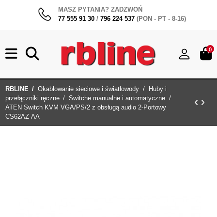
MASZ PYTANIA? ZADZWOŃ
77 555 91 30
/
796 224 537
(PON - PT - 8-16)
0
RBLINE
Okablowanie sieciowe i światłowody
Huby i
przełączniki ręczne
Switche manualne i automatyczne
ATEN Switch KVM VGA/PS/2 z obsługą audio 2-Portowy
CS62AZ-AA