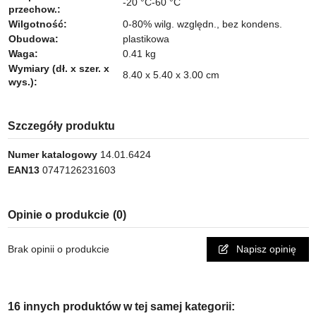
-20 °C-60 °C
przechow.:
Wilgotność:
0-80% wilg. względn., bez kondens.
Obudowa:
plastikowa
Waga:
0.41 kg
Wymiary (dł. x szer. x
8.40 x 5.40 x 3.00 cm
wys.):
Szczegóły produktu
Numer katalogowy
14.01.6424
EAN13
0747126231603
Opinie o produkcie
(0)
Brak opinii o produkcie
Napisz opinię
16 innych produktów w tej samej kategorii: