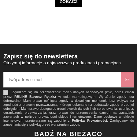
ZOBACZ
Zapisz się do newslettera
Otrzymuj informacje o najnowszych produktach i promocjach
Zgadzam się na przetwarzanie moich danych osobowych (imię, adres email)
przez
RBLINE Bartosz Ryszka
w celu marketingowym. Wyrażenie zgody jest
dobrowolne. Mam prawo cofnięcia zgody w dowolnym momencie bez wpływu na
zgodność z prawem przetwarzania, którego dokonano na podstawie zgody przed jej
cofnięciem. Mam prawo dostępu do treści swoich danych i ich sprostowania, usunięcia,
ograniczenia przetwarzania, oraz prawo do przenoszenia danych na zasadach
zawartych w polityce prywatności sklepu internetowego. Dane osobowe w sklepie
internetowym przetwarzane są zgodnie z
Polityką Prywatności
. Zachęcamy do
zapoznania się z polityką przed wyrażeniem zgody.
BĄDŹ NA BIEŻĄCO