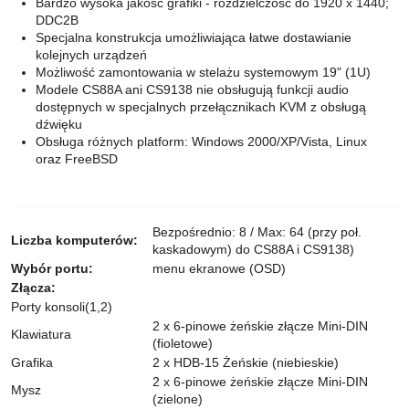
Bardzo wysoka jakość grafiki - rozdzielczość do 1920 x 1440;
DDC2B
Specjalna konstrukcja umożliwiająca łatwe dostawianie
kolejnych urządzeń
Możliwość zamontowania w stelażu systemowym 19​​" (1U)
Modele CS88A ani CS9138 nie obsługują funkcji audio
dostępnych w specjalnych przełącznikach KVM z obsługą
dźwięku
Obsługa różnych platform: Windows 2000/XP/Vista, Linux
oraz FreeBSD
Bezpośrednio: 8 / Max: 64 (przy poł.
Liczba komputerów:
kaskadowym) do CS88A i CS9138)
Wybór portu:
menu ekranowe (OSD)
Złącza:
Porty konsoli(1,2)
2 x 6-pinowe żeńskie złącze Mini-DIN
Klawiatura
(fioletowe)
Grafika
2 x HDB-15 Żeńskie (niebieskie)
2 x 6-pinowe żeńskie złącze Mini-DIN
Mysz
(zielone)