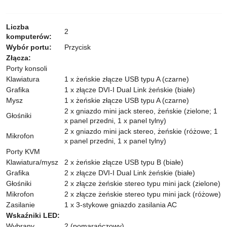
Liczba
2
komputerów:
Wybór portu:
Przycisk
Złącza:
Porty konsoli
Klawiatura
1 x żeńskie złącze USB typu A (czarne)
Grafika
1 x złącze DVI-I Dual Link żeńskie (białe)
Mysz
1 x żeńskie złącze USB typu A (czarne)
2 x gniazdo mini jack stereo, żeńskie (zielone; 1
Głośniki
x panel przedni, 1 x panel tylny)
2 x gniazdo mini jack stereo, żeńskie (różowe; 1
Mikrofon
x panel przedni, 1 x panel tylny)
Porty KVM
Klawiatura/mysz
2 x żeńskie złącze USB typu B (białe)
Grafika
2 x złącze DVI-I Dual Link żeńskie (białe)
Głośniki
2 x złącze żeńskie stereo typu mini jack (zielone)
Mikrofon
2 x złącze żeńskie stereo typu mini jack (różowe)
Zasilanie
1 x 3-stykowe gniazdo zasilania AC
Wskaźniki LED:
Wybrany
2 (pomarańczowy)