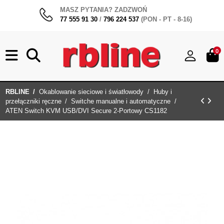
MASZ PYTANIA? ZADZWOŃ
77 555 91 30
/
796 224 537
(PON - PT - 8-16)
0
RBLINE
Okablowanie sieciowe i światłowody
Huby i
przełączniki ręczne
Switche manualne i automatyczne
ATEN Switch KVM USB/DVI Secure 2-Portowy CS1182