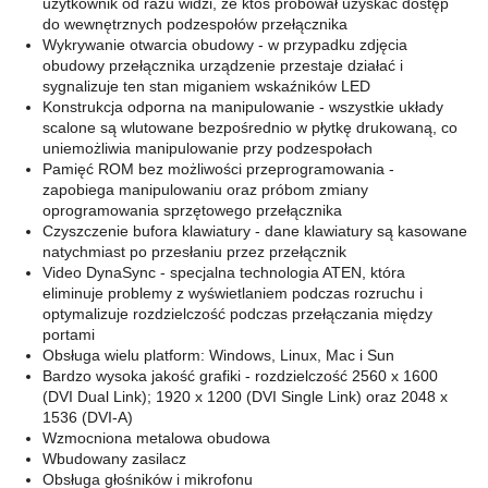
użytkownik od razu widzi, że ktoś próbował uzyskać dostęp
do wewnętrznych podzespołów przełącznika
Wykrywanie otwarcia obudowy - w przypadku zdjęcia
obudowy przełącznika urządzenie przestaje działać i
sygnalizuje ten stan miganiem wskaźników LED
Konstrukcja odporna na manipulowanie - wszystkie układy
scalone są wlutowane bezpośrednio w płytkę drukowaną, co
uniemożliwia manipulowanie przy podzespołach
Pamięć ROM bez możliwości przeprogramowania -
zapobiega manipulowaniu oraz próbom zmiany
oprogramowania sprzętowego przełącznika
Czyszczenie bufora klawiatury - dane klawiatury są kasowane
natychmiast po przesłaniu przez przełącznik
Video DynaSync - specjalna technologia ATEN, która
eliminuje problemy z wyświetlaniem podczas rozruchu i
optymalizuje rozdzielczość podczas przełączania między
portami
Obsługa wielu platform: Windows, Linux, Mac i Sun
Bardzo wysoka jakość grafiki - rozdzielczość 2560 x 1600
(DVI Dual Link); 1920 x 1200 (DVI Single Link) oraz 2048 x
1536 (DVI-A)
Wzmocniona metalowa obudowa
Wbudowany zasilacz
Obsługa głośników i mikrofonu