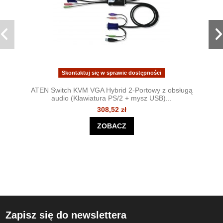
Skontaktuj się w sprawie dostępności
ATEN Switch KVM VGA Hybrid 2-Portowy z obsługą
audio (Klawiatura PS/2 + mysz USB)...
308,52 zł
ZOBACZ
Zapisz się do newslettera