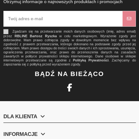
Otrzymuj informacje o najnowszych produktach i promocjach
Zgadzam się na przetwarzanie moich danych osobowych (imię, adres email)
przez
RBLINE Bartosz Ryszka
w celu marketingowym. Wyrażenie zgody jest
dobrowolne. Mam prawo cofnięcia zgody w dowolnym momencie bez wpływu na
zgodność z prawem przetwarzania, którego dokonano na podstawie zgody przed jej
cofnięciem. Mam prawo dostępu do treści swoich danych i ich sprostowania, usunięcia,
ograniczenia przetwarzania, oraz prawo do przenoszenia danych na zasadach
zawartych w polityce prywatności sklepu internetowego. Dane osobowe w sklepie
internetowym przetwarzane są zgodnie z
Polityką Prywatności
. Zachęcamy do
zapoznania się z polityką przed wyrażeniem zgody.
BĄDŹ NA BIEŻĄCO
DLA KLIENTA
INFORMACJE