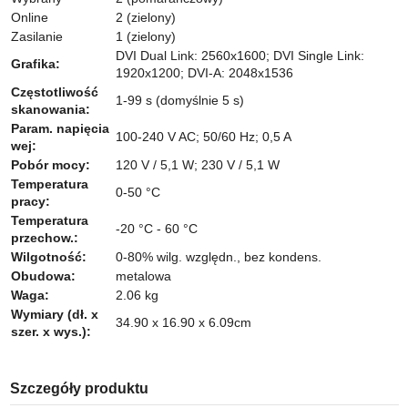
Online
2 (zielony)
Zasilanie
1 (zielony)
DVI Dual Link: 2560x1600; DVI Single Link:
Grafika:
1920x1200; DVI-A: 2048x1536
Częstotliwość
1-99 s (domyślnie 5 s)
skanowania:
Param. napięcia
100-240 V AC; 50/60 Hz; 0,5 A
wej:
Pobór mocy:
120 V / 5,1 W; 230 V / 5,1 W
Temperatura
0-50 °C
pracy:
Temperatura
-20 °C - 60 °C
przechow.:
Wilgotność:
0-80% wilg. względn., bez kondens.
Obudowa:
metalowa
Waga:
2.06 kg
Wymiary (dł. x
34.90 x 16.90 x 6.09cm
szer. x wys.):
Szczegóły produktu