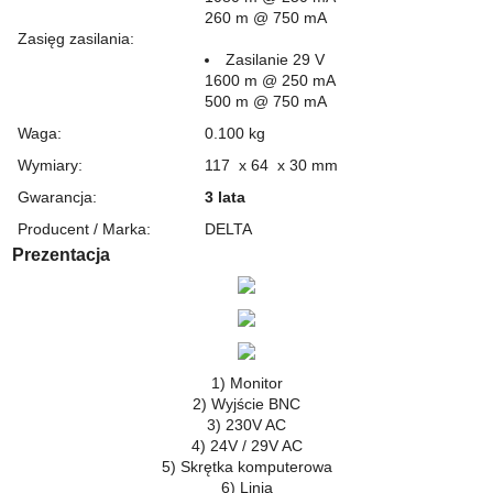
260 m @ 750 mA
Zasięg zasilania
:
Zasilanie 29 V
1600 m @ 250 mA
500 m @ 750 mA
Waga
:
0.100 kg
Wymiary
:
117 x 64 x 30 mm
Gwarancja
:
3 lata
Producent / Marka
:
DELTA
Prezentacja
1) Monitor
2) Wyjście BNC
3) 230V AC
4) 24V / 29V AC
5) Skrętka komputerowa
6) Linia