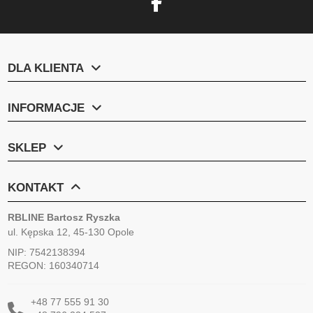
DLA KLIENTA
INFORMACJE
SKLEP
KONTAKT
RBLINE Bartosz Ryszka
ul. Kępska 12, 45-130 Opole
NIP: 7542138394
REGON: 160340714
+48 77 555 91 30