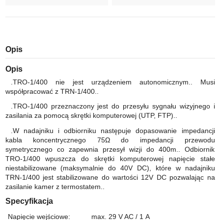
Opis
Opis
.TRO-1/400 nie jest urządzeniem autonomicznym.. Musi
współpracować z TRN-1/400..
.TRO-1/400 przeznaczony jest do przesyłu sygnału wizyjnego i
zasilania za pomocą skrętki komputerowej (UTP, FTP)..
.W nadajniku i odbiorniku następuje dopasowanie impedancji
kabla koncentrycznego 75Ω do impedancji przewodu
symetrycznego co zapewnia przesył wizji do 400m.. Odbiornik
TRO-1/400 wpuszcza do skrętki komputerowej napięcie stałe
niestabilizowane (maksymalnie do 40V DC), które w nadajniku
TRN-1/400 jest stabilizowane do wartości 12V DC pozwalając na
zasilanie kamer z termostatem..
Specyfikacja
Napięcie wejściowe
:
max. 29 V
AC
/ 1 A