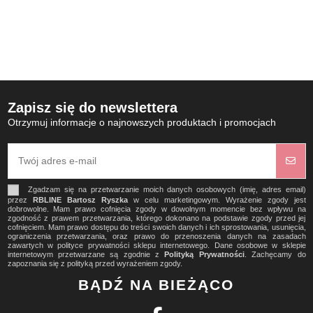
Zapisz się do newslettera
Otrzymuj informacje o najnowszych produktach i promocjach
Zgadzam się na przetwarzanie moich danych osobowych (imię, adres email)
przez
RBLINE Bartosz Ryszka
w celu marketingowym. Wyrażenie zgody jest
dobrowolne. Mam prawo cofnięcia zgody w dowolnym momencie bez wpływu na
zgodność z prawem przetwarzania, którego dokonano na podstawie zgody przed jej
cofnięciem. Mam prawo dostępu do treści swoich danych i ich sprostowania, usunięcia,
ograniczenia przetwarzania, oraz prawo do przenoszenia danych na zasadach
zawartych w polityce prywatności sklepu internetowego. Dane osobowe w sklepie
internetowym przetwarzane są zgodnie z
Polityką Prywatności
. Zachęcamy do
zapoznania się z polityką przed wyrażeniem zgody.
BĄDŹ NA BIEŻĄCO