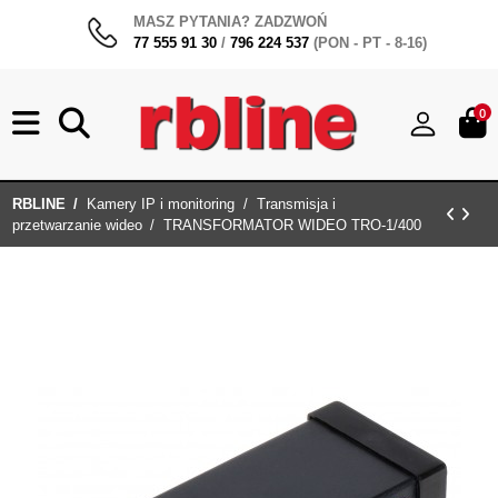
MASZ PYTANIA? ZADZWOŃ
77 555 91 30
/
796 224 537
(PON - PT - 8-16)
0
RBLINE
Kamery IP i monitoring
Transmisja i
przetwarzanie wideo
TRANSFORMATOR WIDEO TRO-1/400