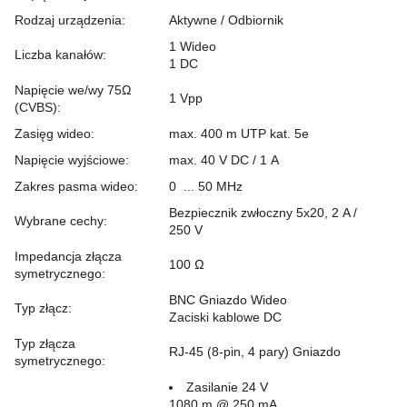
Rodzaj urządzenia
:
Aktywne / Odbiornik
1 Wideo
Liczba kanałów
:
1
DC
Napięcie we/wy 75Ω
1
Vpp
(CVBS)
:
Zasięg wideo
:
max. 400 m UTP kat. 5e
Napięcie wyjściowe
:
max. 40 V
DC
/ 1 A
Zakres pasma wideo
:
0 ... 50 MHz
Bezpiecznik zwłoczny 5x20, 2 A /
Wybrane cechy
:
250 V
Impedancja złącza
100 Ω
symetrycznego
:
BNC
Gniazdo Wideo
Typ złącz
:
Zaciski kablowe
DC
Typ złącza
RJ-45 (8-pin, 4 pary)
Gniazdo
symetrycznego
:
Zasilanie 24 V
1080 m @ 250 mA