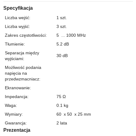
Specyfikacja
Liczba wejść
:
1 szt.
Liczba wyjść
:
3 szt.
Zakres częstotliwości
:
5 ... 1000 MHz
Tłumienie
:
5.2
dB
Separacja między
30
dB
wyjściami
:
Możliwość podania
napięcia na
przedwzmacniacz
:
Ekranowanie
:
Impedancja
:
75 Ω
Waga
:
0.1 kg
Wymiary
:
60 x 50 x 25 mm
Gwarancja
:
2 lata
Prezentacja