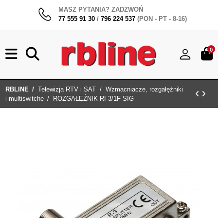
MASZ PYTANIA? ZADZWOŃ
77 555 91 30
/
796 224 537
(PON - PT - 8-16)
0
RBLINE
Telewizja RTV i SAT
Wzmacniacze, rozgałęźniki
i multiswitche
ROZGAŁĘŹNIK RI-3/1F-SIG