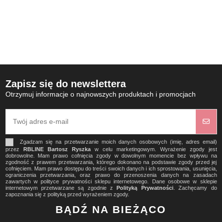
Zapisz się do newslettera
Otrzymuj informacje o najnowszych produktach i promocjach
Zgadzam się na przetwarzanie moich danych osobowych (imię, adres email)
przez
RBLINE Bartosz Ryszka
w celu marketingowym. Wyrażenie zgody jest
dobrowolne. Mam prawo cofnięcia zgody w dowolnym momencie bez wpływu na
zgodność z prawem przetwarzania, którego dokonano na podstawie zgody przed jej
cofnięciem. Mam prawo dostępu do treści swoich danych i ich sprostowania, usunięcia,
ograniczenia przetwarzania, oraz prawo do przenoszenia danych na zasadach
zawartych w polityce prywatności sklepu internetowego. Dane osobowe w sklepie
internetowym przetwarzane są zgodnie z
Polityką Prywatności
. Zachęcamy do
zapoznania się z polityką przed wyrażeniem zgody.
BĄDŹ NA BIEŻĄCO