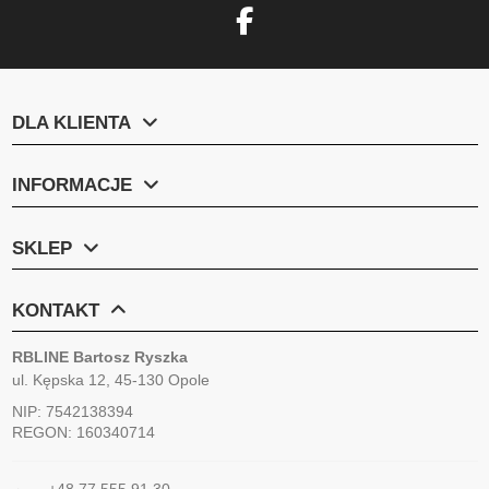
DLA KLIENTA
INFORMACJE
SKLEP
KONTAKT
RBLINE Bartosz Ryszka
ul. Kępska 12, 45-130 Opole
NIP: 7542138394
REGON: 160340714
+48 77 555 91 30