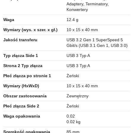
Adaptery, Terminatory,
Konwertery
Waga
12.4 g
Wymiary (wys. x szer. x gł.)
10 x 15 x 40 mm
Jakość transferu
USB 3.2 Gen 1 SuperSpeed 5
Gbit/s (USB 3.1 Gen 1, USB 3.0)
Typ złącza Side 1
USB 3 Typ A
Strona 2 Typ złącza
USB 3 Typ A
Płeć złącza po stronie 1
Żeński
Wymiary (HxWxD)
10 x 15 x 40 mm
Obszar zastosowania
Zewnętrzny
Płeć złącza Side 2
Żeński
Waga opakowania
0.02
0.02 kg
Szerokość opakowania
85 mm