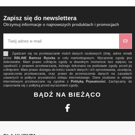
Zapisz się do newslettera
Otrzymuj informacje o najnowszych produktach i promocjach
Zgadzam się na przetwarzanie moich danych osobowych (imię, adres email)
przez
RBLINE Bartosz Ryszka
w celu marketingowym. Wyrażenie zgody jest
dobrowolne. Mam prawo cofnięcia zgody w dowolnym momencie bez wpływu na
zgodność z prawem przetwarzania, którego dokonano na podstawie zgody przed jej
cofnięciem. Mam prawo dostępu do treści swoich danych i ich sprostowania, usunięcia,
ograniczenia przetwarzania, oraz prawo do przenoszenia danych na zasadach
zawartych w polityce prywatności sklepu internetowego. Dane osobowe w sklepie
internetowym przetwarzane są zgodnie z
Polityką Prywatności
. Zachęcamy do
zapoznania się z polityką przed wyrażeniem zgody.
BĄDŹ NA BIEŻĄCO