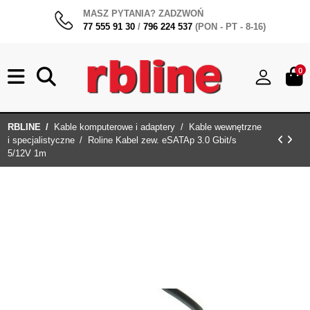
MASZ PYTANIA? ZADZWOŃ
77 555 91 30
/
796 224 537
(PON - PT - 8-16)
0
RBLINE
Kable komputerowe i adaptery
Kable wewnętrzne
i specjalistyczne
Roline Kabel zew. eSATAp 3.0 Gbit/s
5/12V 1m