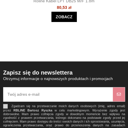
Roline Kabel LPT DB25 M/F 1.8m
80,53 zł
ZOBACZ
Zapisz się do newslettera
Otrzymuj informacje o najnowszych produktach i promocjach
Zgadzam się na przetwarzanie moich danych osobowych (imię, adres email)
przez
RBLINE Bartosz Ryszka
w celu marketingowym. Wyrażenie zgody jest
dobrowolne. Mam prawo cofnięcia zgody w dowolnym momencie bez wpływu na
zgodność z prawem przetwarzania, którego dokonano na podstawie zgody przed jej
cofnięciem. Mam prawo dostępu do treści swoich danych i ich sprostowania, usunięcia,
ograniczenia przetwarzania, oraz prawo do przenoszenia danych na zasadach