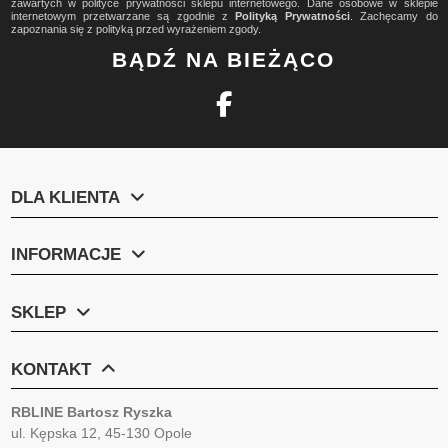
zawartych w polityce prywatności sklepu internetowego. Dane osobowe w sklepie
internetowym przetwarzane są zgodnie z
Polityką Prywatności
. Zachęcamy do
zapoznania się z polityką przed wyrażeniem zgody.
BĄDŹ NA BIEŻĄCO
DLA KLIENTA
INFORMACJE
SKLEP
KONTAKT
RBLINE Bartosz Ryszka
ul. Kępska 12, 45-130 Opole