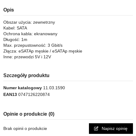
Opis
Obszar użycia: zewnetrzny
Kabel: SATA
Ochrona kabla: ekranowany
Długość: 1m
Max. przepustowność: 3 Gbit/s
Złącza: eSATAp męskie / eSATAp męskie
Inne: przewodzi 5V i 12V
Szczegóły produktu
Numer katalogowy
11.03.1590
EAN13
0747126220874
Opinie o produkcie
(0)
Brak opinii o produkcie
Napisz opinię