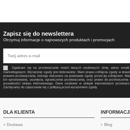
Zapisz się do newslettera
Otrzymuj informacje o najnowszych produktach i promocjach
Zgadzam się na przetwarzanie moich danych osobowych (imię, adres email
marketingowym. Wyrażenie zgody jest dobrowolne. Mam prawo cofnięcia zgody w dow
prawem przetwarzania, którego dokonano na podstawie zgody przed jej cofnięciem. Ma
ich sprostowania, usunięcia, ograniczenia przetwarzania, oraz prawo do przenoszeni
prywatności sklepu internetowego. Dane osobowe w sklepie internetowym przetwa
Zachęcamy do zapoznania się z polityką przed wyrażeniem zgody.
DLA KLIENTA
INFORMACJ
Dostawa
Blog