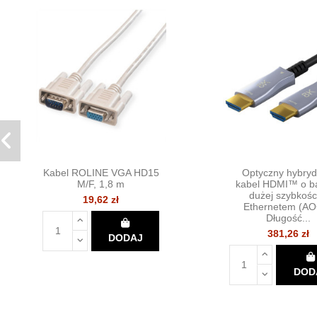
Kabel ROLINE VGA HD15
Optyczny hybry
M/F, 1,8 m
kabel HDMI™ o b
dużej szybkośc
19,62 zł
Ethernetem (AO
Długość...
381,26 zł
DODAJ
DOD