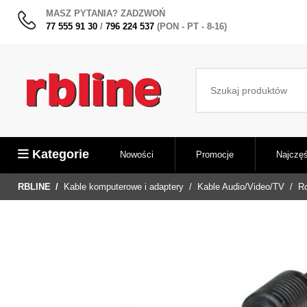
MASZ PYTANIA? ZADZWOŃ
77 555 91 30
/
796 224 537
(PON - PT - 8-16)
Kategorie
Nowości
Promocje
Najczęś
RBLINE
Kable komputerowe i adaptery
Kable Audio/Video/TV
Ro