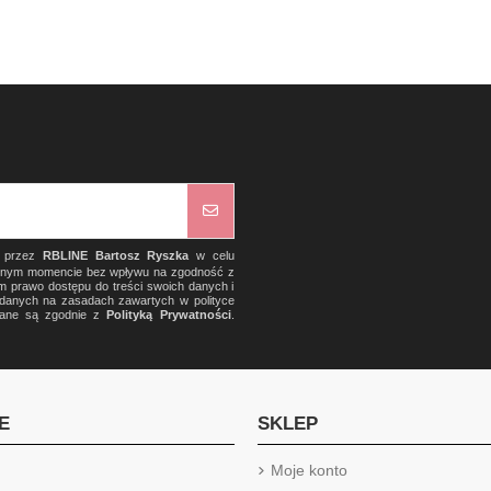
) przez
RBLINE Bartosz Ryszka
w celu
olnym momencie bez wpływu na zgodność z
m prawo dostępu do treści swoich danych i
a danych na zasadach zawartych w polityce
rzane są zgodnie z
Polityką Prywatności
.
E
SKLEP
Moje konto