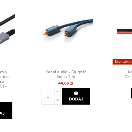
Skontaktuj
dowy
Kabel audio - Długość
Ka
ardzo
kabla 1 m
Cze
i z
44,06 zł
C) -
DODAJ
AJ