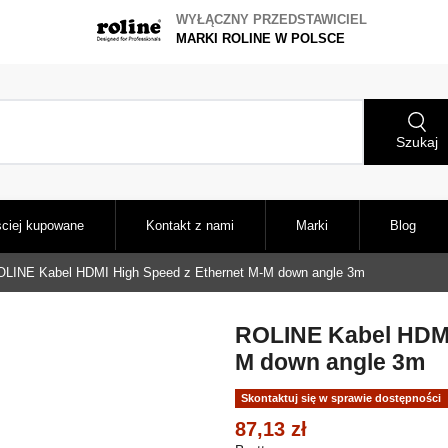
WYŁĄCZNY PRZEDSTAWICIEL
MARKI ROLINE W POLSCE
Szukaj
ciej kupowane
Kontakt z nami
Marki
Blog
OLINE Kabel HDMI High Speed z Ethernet M-M down angle 3m
ROLINE Kabel HDMI
M down angle 3m
Skontaktuj się w sprawie dostępności
87,13 zł