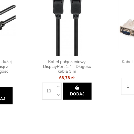
 dużej
Kabel połączeniowy
Kabel
sji z
DisplayPort 1.4 - Długość
ugość
kabla 3 m
68,78 zł
DODAJ
AJ