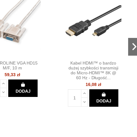
 ROLINE VGA HD15
Kabel HDMI™ o bardzo
M/F, 10 m
dużej szybkości transmisji
do Micro-HDMI™ 8K @
59,33 zł
60 Hz - Długość...
16,08 zł
DODAJ
DODAJ