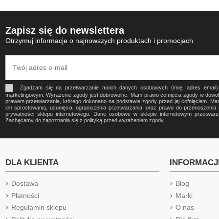
Zapisz się do newslettera
Otrzymuj informacje o najnowszych produktach i promocjach
Zgadzam się na przetwarzanie moich danych osobowych (imię, adres email
marketingowym. Wyrażenie zgody jest dobrowolne. Mam prawo cofnięcia zgody w dow
prawem przetwarzania, którego dokonano na podstawie zgody przed jej cofnięciem. Ma
ich sprostowania, usunięcia, ograniczenia przetwarzania, oraz prawo do przenoszeni
prywatności sklepu internetowego. Dane osobowe w sklepie internetowym przetwa
Zachęcamy do zapoznania się z polityką przed wyrażeniem zgody.
DLA KLIENTA
INFORMACJ
Dostawa
Blog
Płatności
Marki
Regulamin sklepu
O nas