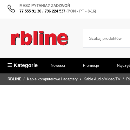
MASZ PYTANIA? ZADZWOŃ
77 555 91 30
/
796 224 537
(PON - PT - 8-16)
Kategorie
Nowości
Promocje
Najczęś
RBLINE
Kable komputerowe i adaptery
Kable Audio/Video/TV
R