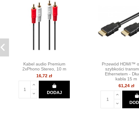
Kabel audio Premium
Przewód HDMI™ o
2xPhono Stereo, 10 m
szybkości transmi
Ethernetem - Dł
16,72 zł
kabla 15 m
61,24 zł
DODAJ
DOD