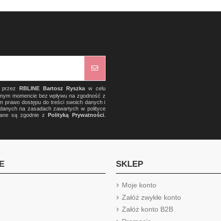
) przez
RBLINE Bartosz Ryszka
w celu
olnym momencie bez wpływu na zgodność z
m prawo dostępu do treści swoich danych i
a danych na zasadach zawartych w polityce
rzane są zgodnie z
Polityką Prywatności
.
E
SKLEP
Moje konto
Załóż zwykłe konto
Załóż konto B2B