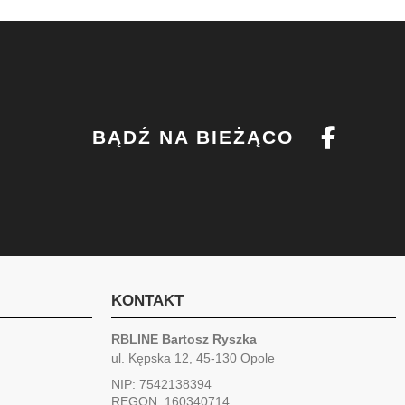
BĄDŹ NA BIEŻĄCO
KONTAKT
RBLINE Bartosz Ryszka
ul. Kępska 12, 45-130 Opole
NIP: 7542138394
REGON: 160340714