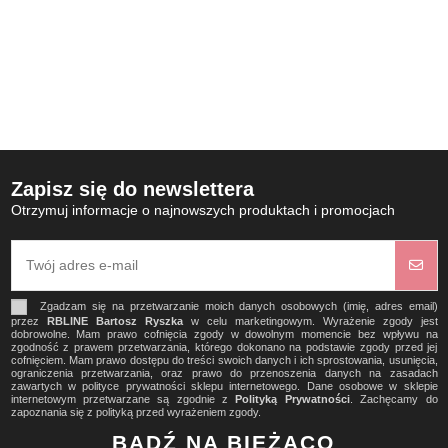
Zapisz się do newslettera
Otrzymuj informacje o najnowszych produktach i promocjach
Zgadzam się na przetwarzanie moich danych osobowych (imię, adres email)
przez
RBLINE Bartosz Ryszka
w celu marketingowym. Wyrażenie zgody jest
dobrowolne. Mam prawo cofnięcia zgody w dowolnym momencie bez wpływu na
zgodność z prawem przetwarzania, którego dokonano na podstawie zgody przed jej
cofnięciem. Mam prawo dostępu do treści swoich danych i ich sprostowania, usunięcia,
ograniczenia przetwarzania, oraz prawo do przenoszenia danych na zasadach
zawartych w polityce prywatności sklepu internetowego. Dane osobowe w sklepie
internetowym przetwarzane są zgodnie z
Polityką Prywatności
. Zachęcamy do
zapoznania się z polityką przed wyrażeniem zgody.
BĄDŹ NA BIEŻĄCO