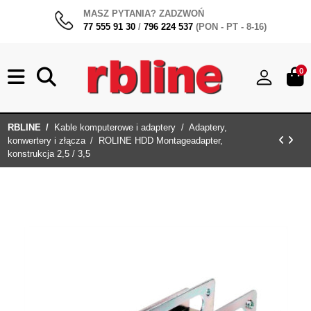
MASZ PYTANIA? ZADZWOŃ
77 555 91 30
/
796 224 537
(PON - PT - 8-16)
0
RBLINE
Kable komputerowe i adaptery
Adaptery,
konwertery i złącza
ROLINE HDD Montageadapter,
konstrukcja 2,5 / 3,5