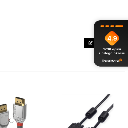
4.9
Napisz opinię
1738
opinii
z całego okresu