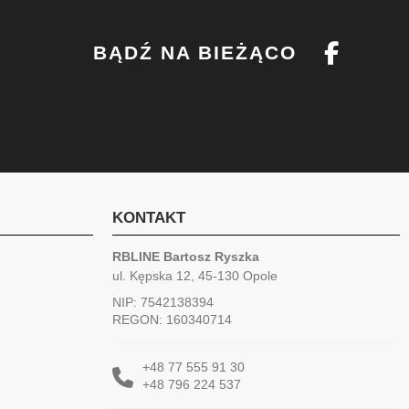
BĄDŹ NA BIEŻĄCO
KONTAKT
RBLINE Bartosz Ryszka
ul. Kępska 12, 45-130 Opole
NIP: 7542138394
REGON: 160340714
+48 77 555 91 30
+48 796 224 537