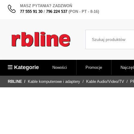
MASZ PYTANIA? ZADZWOŃ
77 555 91 30
/
796 224 537
(PON - PT - 8-16)
Kategorie
Nowości
Promocje
Najczęś
RBLINE
Kable komputerowe i adaptery
Kable Audio/Video/TV
P