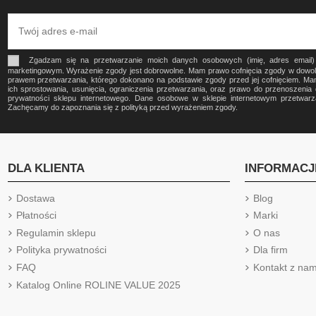
Zgadzam się na przetwarzanie moich danych osobowych (imię, adres email
marketingowym. Wyrażenie zgody jest dobrowolne. Mam prawo cofnięcia zgody w dow
prawem przetwarzania, którego dokonano na podstawie zgody przed jej cofnięciem. Ma
ich sprostowania, usunięcia, ograniczenia przetwarzania, oraz prawo do przenoszeni
prywatności sklepu internetowego. Dane osobowe w sklepie internetowym przetwa
Zachęcamy do zapoznania się z polityką przed wyrażeniem zgody.
DLA KLIENTA
INFORMACJ
Dostawa
Blog
Płatności
Marki
Regulamin sklepu
O nas
Polityka prywatności
Dla firm
FAQ
Kontakt z nam
Katalog Online ROLINE VALUE 2025