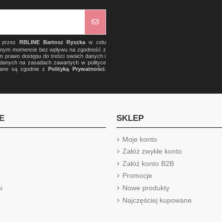
) przez
RBLINE Bartosz Ryszka
w celu
olnym momencie bez wpływu na zgodność z
m prawo dostępu do treści swoich danych i
a danych na zasadach zawartych w polityce
rzane są zgodnie z
Polityką Prywatności
.
E
SKLEP
Moje konto
Załóż zwykłe konto
Załóż konto B2B
Promocje
i
Nowe produkty
Najczęściej kupowane