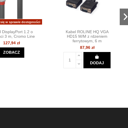
 się w sprawie dostępności
 DisplayPort 1.2 o
Kabel ROLINE HQ VGA
ści 3 m, Cromo Line
HD15 M/M z rdzeniem
ferrytowym, 6 m
127,94 zł
87,96 zł
ZOBACZ
DODAJ