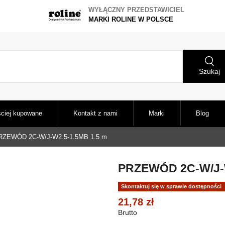
WYŁĄCZNY PRZEDSTAWICIEL
MARKI ROLINE W POLSCE
Szukaj
ciej kupowane
Kontakt z nami
Marki
Blog
RZEWÓD 2C-W/J-W2.5-1.5MB 1.5 m
PRZEWÓD 2C-W/J-W
Skontaktuj się w sprawie dostępności
21,78 zł
Brutto