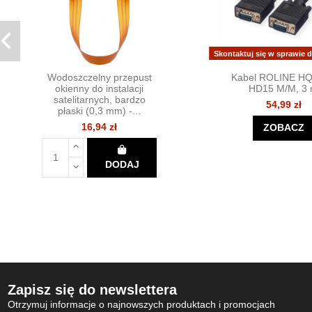
Skontaktuj się w sprawie 
Wodoszczelny przepust
Kabel ROLINE H
okienny do instalacji
HD15 M/M, 3
satelitarnych, bardzo
54,99 zł
płaski (0,3 mm) -...
16,94 zł
ZOBACZ
DODAJ
Zapisz się do newslettera
Otrzymuj informacje o najnowszych produktach i promocjach