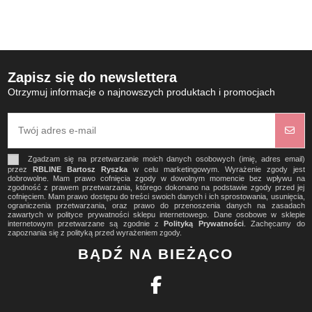
Zapisz się do newslettera
Otrzymuj informacje o najnowszych produktach i promocjach
Zgadzam się na przetwarzanie moich danych osobowych (imię, adres email)
przez
RBLINE Bartosz Ryszka
w celu marketingowym. Wyrażenie zgody jest
dobrowolne. Mam prawo cofnięcia zgody w dowolnym momencie bez wpływu na
zgodność z prawem przetwarzania, którego dokonano na podstawie zgody przed jej
cofnięciem. Mam prawo dostępu do treści swoich danych i ich sprostowania, usunięcia,
ograniczenia przetwarzania, oraz prawo do przenoszenia danych na zasadach
zawartych w polityce prywatności sklepu internetowego. Dane osobowe w sklepie
internetowym przetwarzane są zgodnie z
Polityką Prywatności
. Zachęcamy do
zapoznania się z polityką przed wyrażeniem zgody.
BĄDŹ NA BIEŻĄCO