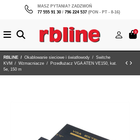
MASZ PYTANIA? ZADZWOŃ
77 555 91 30
/
796 224 537
(PON - PT - 8-16)
0
RBLINE
Okablowanie sieciowe i światłowody
Switche
KVM
Wzmacniacze
Przedłużacz VGA ATEN VE150, kat.
5e, 150 m