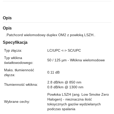
Opis
Opis
.Patchcord wielomodowy duplex OM2 z powłoką LSZH..
Specyfikacja
Typ złącza
:
LC/UPC <-> SC/UPC
Typ włókna
50 / 125 µm - Włókna wielomodowe
światłowodowego
:
Maks. tłumienność
0.11
dB
złącza
:
2.8 dB/km @ 850 nm
Tłumienność włókna
:
0.8 dB/km @ 1300 nm
Powłoka LSZH (ang. Low Smoke Zero
Halogen) - nieznaczna ilość
Wybrane cechy
:
toksycznych gazów wydzielanych
podczas spalania