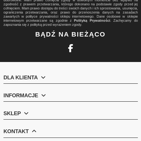
zgodność z prawem przetwarzania, którego dokonano na podstawie zgody przed jej
cofnięciem. Mam prawo dostępu do treści swoich danych i ich sprostowania, usunięcia,
ograniczenia przetwarzania, oraz prawo do przenoszenia danych na zasadach
zawartych w polityce prywatności sklepu internetowego. Dane osobowe w sklepie
internetowym przetwarzane są zgodnie z
Polityką Prywatności
. Zachęcamy do
zapoznania się z polityką przed wyrażeniem zgody.
BĄDŹ NA BIEŻĄCO
DLA KLIENTA
INFORMACJE
SKLEP
KONTAKT