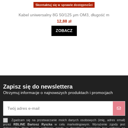
Skontaktuj się w sprawie dostępności
Kabel uniwersalny 8G 50/125 µm OM3, długość m
12,88 zł
ZOBACZ
Zapisz się do newslettera
Otrzymuj informacje o najnowszych produktach i promocjach
Zgadzam się na przetwarzanie moich danych osobowych (imię, adres email)
przez
RBLINE Bartosz Ryszka
w celu marketingowym. Wyrażenie zgody jest
dobrowolne. Mam prawo cofnięcia zgody w dowolnym momencie bez wpływu na