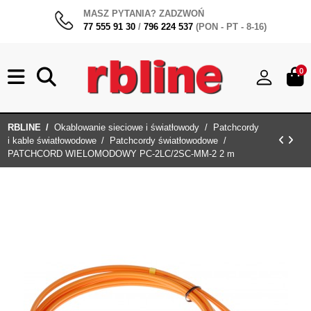
MASZ PYTANIA? ZADZWOŃ
77 555 91 30
/
796 224 537
(PON - PT - 8-16)
0
RBLINE
Okablowanie sieciowe i światłowody
Patchcordy
i kable światłowodowe
Patchcordy światłowodowe
PATCHCORD WIELOMODOWY PC-2LC/2SC-MM-2 2 m