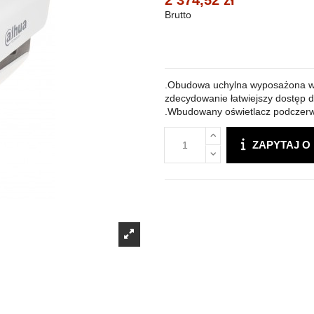
2 374,52 zł
Brutto
.Obudowa uchylna wyposażona w 
zdecydowanie łatwiejszy dostęp
.Wbudowany oświetlacz podczerwi
ZAPYTAJ O