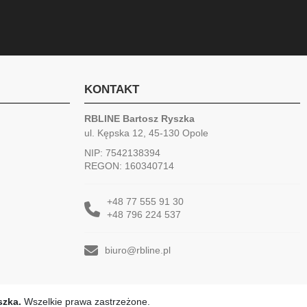
KONTAKT
RBLINE Bartosz Ryszka
ul. Kępska 12, 45-130 Opole
NIP: 7542138394
REGON: 160340714
+48 77 555 91 30
+48 796 224 537
biuro@rbline.pl
szka.
Wszelkie prawa zastrzeżone.