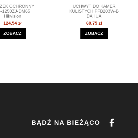
ZEK OCHRONNY
UCHWYT DO KAMER
-1250ZJ-DM65
KULISTYCH PFB203W-B
Hikvision
DAHUA
124,54 zł
60,75 zł
ZOBACZ
ZOBACZ
BĄDŹ NA BIEŻĄCO