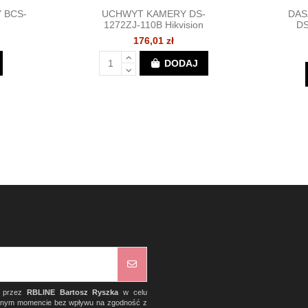
 BCS-
UCHWYT KAMERY DS-
DAS
1272ZJ-110B Hikvision
DS
176,01 zł
DODAJ
) przez
RBLINE Bartosz Ryszka
w celu
olnym momencie bez wpływu na zgodność z