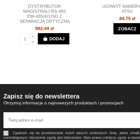
DYSTRYBUTOR
UCHWYT KAMERY
MAGISTRALI RS-485
AT5V
EW-485/4/1/SO Z
84,75 zł
SEPARACJĄ OPTYCZNĄ
902,44 zł
ZOBACZ
DODAJ
Zapisz się do newslettera
Otrzymuj informacje o najnowszych produktach i promocjach
Zgadzam się na przetwarzanie moich danych osobowych (imię, adres email
marketingowym. Wyrażenie zgody jest dobrowolne. Mam prawo cofnięcia zgody w dow