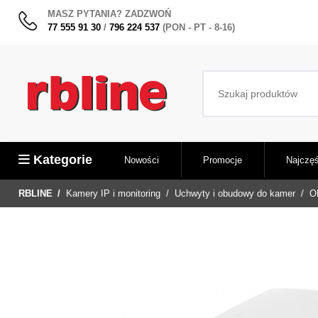
MASZ PYTANIA? ZADZWOŃ
77 555 91 30
/
796 224 537
(PON - PT - 8-16)
Kategorie
Nowości
Promocje
Najczęś
RBLINE
Kamery IP i monitoring
Uchwyty i obudowy do kamer
O