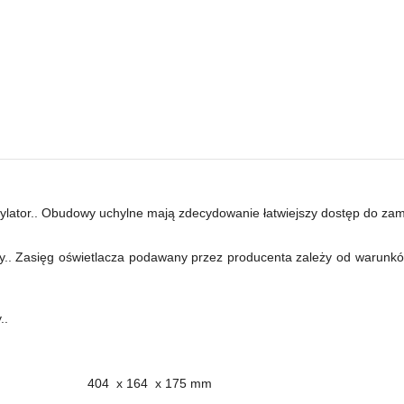
ylator.. Obudowy uchylne mają zdecydowanie łatwiejszy dostęp do 
. Zasięg oświetlacza podawany przez producenta zależy od warunków 
..
404 x 164 x 175 mm