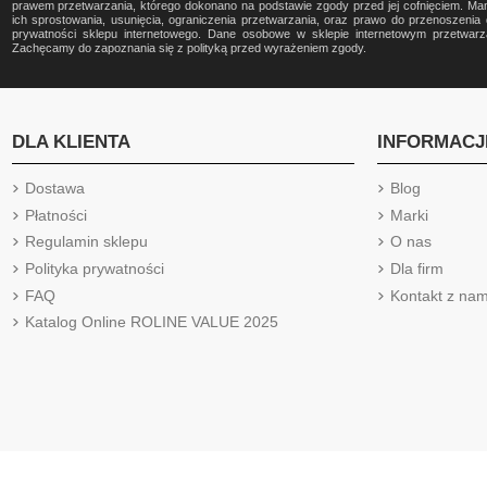
prawem przetwarzania, którego dokonano na podstawie zgody przed jej cofnięciem. Ma
ich sprostowania, usunięcia, ograniczenia przetwarzania, oraz prawo do przenoszeni
prywatności sklepu internetowego. Dane osobowe w sklepie internetowym przetwa
Zachęcamy do zapoznania się z polityką przed wyrażeniem zgody.
DLA KLIENTA
INFORMACJ
Dostawa
Blog
Płatności
Marki
Regulamin sklepu
O nas
Polityka prywatności
Dla firm
FAQ
Kontakt z nam
Katalog Online ROLINE VALUE 2025