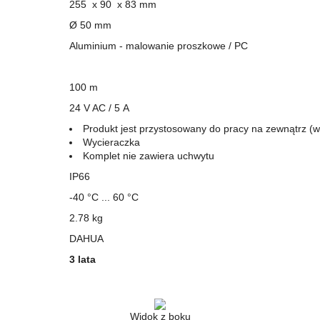
255 x 90 x 83 mm
Ø 50 mm
Aluminium - malowanie proszkowe / PC
100 m
24 V
AC
/ 5 A
Produkt jest przystosowany do pracy na zewnątrz (
Wycieraczka
Komplet nie zawiera uchwytu
IP66
-40 °C ... 60 °C
2.78 kg
DAHUA
3 lata
Widok z boku