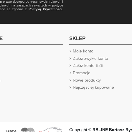
m prawo dostępu do treści swoich danych i
a danych na zasadach zawartych w polityce
rzane są zgodnie z
Polityką Prywatności
.
E
SKLEP
Moje konto
Załóż zwykłe konto
Załóż konto B2B
Promocje
i
Nowe produkty
Najczęściej kupowane
Copyright ©
RBLINE Bartosz Ry