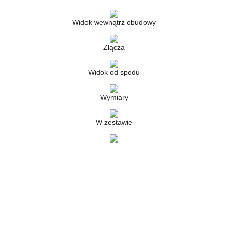
Widok wewnątrz obudowy
Złącza
Widok od spodu
Wymiary
W zestawie