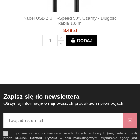
Kabel USB 2.0 Hi-Speed 90°, Czarny - Długość
kabla 1.8 m
8,48 zł
DODAJ
Zapisz się do newslettera
Otrzymuj informacje o najnowszych produktach i promocjach
Zgadzam się na przetwarzanie moich danych osobowych (imię, adres email)
przez
RBLINE Bartosz Ryszka
w celu marketingowym. Wyrażenie zgody jest