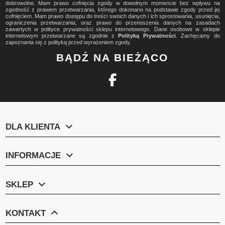
dobrowolne. Mam prawo cofnięcia zgody w dowolnym momencie bez wpływu na
zgodność z prawem przetwarzania, którego dokonano na podstawie zgody przed jej
cofnięciem. Mam prawo dostępu do treści swoich danych i ich sprostowania, usunięcia,
ograniczenia przetwarzania, oraz prawo do przenoszenia danych na zasadach
zawartych w polityce prywatności sklepu internetowego. Dane osobowe w sklepie
internetowym przetwarzane są zgodnie z
Polityką Prywatności
. Zachęcamy do
zapoznania się z polityką przed wyrażeniem zgody.
BĄDŹ NA BIEŻĄCO
DLA KLIENTA
INFORMACJE
SKLEP
KONTAKT