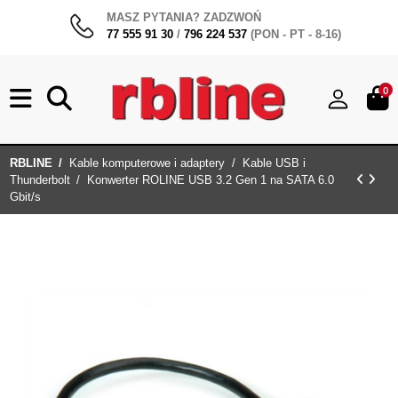
MASZ PYTANIA? ZADZWOŃ
77 555 91 30
/
796 224 537
(PON - PT - 8-16)
0
RBLINE
Kable komputerowe i adaptery
Kable USB i
Thunderbolt
Konwerter ROLINE USB 3.2 Gen 1 na SATA 6.0
Gbit/s