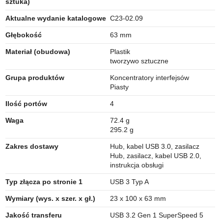
sztuka)
Aktualne wydanie katalogowe
C23-02.09
Głębokość
63 mm
Materiał (obudowa)
Plastik
tworzywo sztuczne
Grupa produktów
Koncentratory interfejsów
Piasty
Ilość portów
4
Waga
72.4 g
295.2 g
Zakres dostawy
Hub, kabel USB 3.0, zasilacz
Hub, zasilacz, kabel USB 2.0,
instrukcja obsługi
Typ złącza po stronie 1
USB 3 Typ A
Wymiary (wys. x szer. x gł.)
23 x 100 x 63 mm
Jakość transferu
USB 3.2 Gen 1 SuperSpeed 5