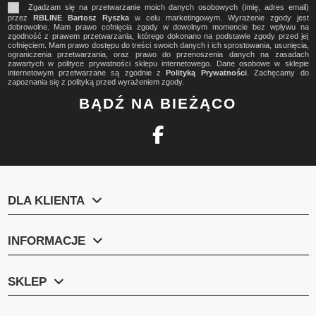
Zgadzam się na przetwarzanie moich danych osobowych (imię, adres email)
przez
RBLINE Bartosz Ryszka
w celu marketingowym. Wyrażenie zgody jest
dobrowolne. Mam prawo cofnięcia zgody w dowolnym momencie bez wpływu na
zgodność z prawem przetwarzania, którego dokonano na podstawie zgody przed jej
cofnięciem. Mam prawo dostępu do treści swoich danych i ich sprostowania, usunięcia,
ograniczenia przetwarzania, oraz prawo do przenoszenia danych na zasadach
zawartych w polityce prywatności sklepu internetowego. Dane osobowe w sklepie
internetowym przetwarzane są zgodnie z
Polityką Prywatności
. Zachęcamy do
zapoznania się z polityką przed wyrażeniem zgody.
BĄDŹ NA BIEŻĄCO
DLA KLIENTA
INFORMACJE
SKLEP