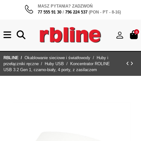
MASZ PYTANIA? ZADZWOŃ
77 555 91 30
/
796 224 537
(PON - PT - 8-16)
0
RBLINE
Okablowanie sieciowe i światłowody
Huby i
przełączniki ręczne
Huby USB
Koncentrator ROLINE
USB 3.2 Gen 1, czarno-biały, 4 porty, z zasilaczem