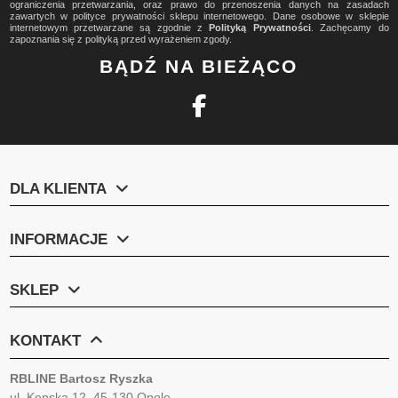
ograniczenia przetwarzania, oraz prawo do przenoszenia danych na zasadach
zawartych w polityce prywatności sklepu internetowego. Dane osobowe w sklepie
internetowym przetwarzane są zgodnie z
Polityką Prywatności
. Zachęcamy do
zapoznania się z polityką przed wyrażeniem zgody.
BĄDŹ NA BIEŻĄCO
DLA KLIENTA
INFORMACJE
SKLEP
KONTAKT
RBLINE Bartosz Ryszka
ul. Kępska 12, 45-130 Opole