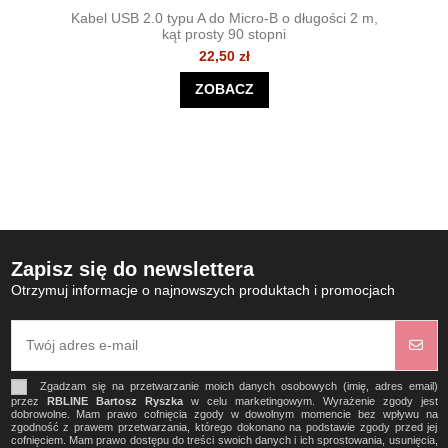
Kabel USB 2.0 typu A do Micro-B o długości 2 m,
kąt prosty 90 stopni
22,50 zł
ZOBACZ
Zapisz się do newslettera
Otrzymuj informacje o najnowszych produktach i promocjach
Zgadzam się na przetwarzanie moich danych osobowych (imię, adres email)
przez
RBLINE Bartosz Ryszka
w celu marketingowym. Wyrażenie zgody jest
dobrowolne. Mam prawo cofnięcia zgody w dowolnym momencie bez wpływu na
zgodność z prawem przetwarzania, którego dokonano na podstawie zgody przed jej
cofnięciem. Mam prawo dostępu do treści swoich danych i ich sprostowania, usunięcia,