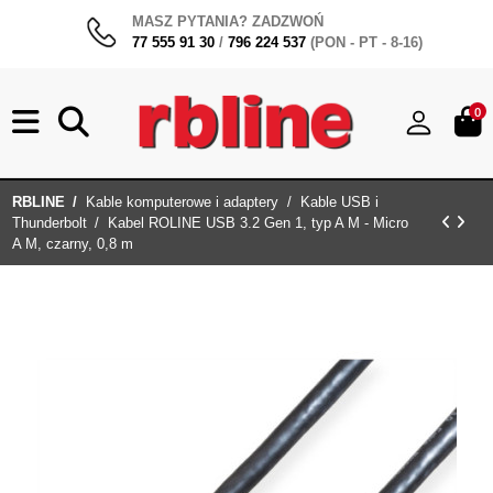
MASZ PYTANIA? ZADZWOŃ
77 555 91 30
/
796 224 537
(PON - PT - 8-16)
0
RBLINE
Kable komputerowe i adaptery
Kable USB i
Thunderbolt
Kabel ROLINE USB 3.2 Gen 1, typ A M - Micro
A M, czarny, 0,8 m