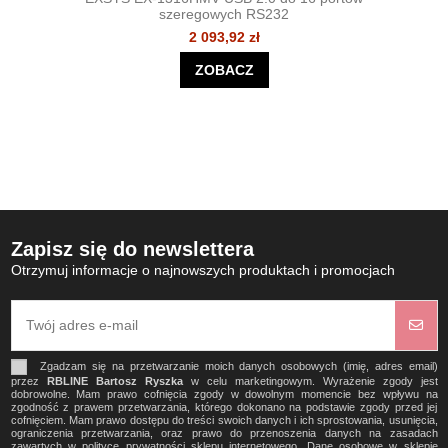
szeregowych RS232
2 093,92 zł
ZOBACZ
Zapisz się do newslettera
Otrzymuj informacje o najnowszych produktach i promocjach
Zgadzam się na przetwarzanie moich danych osobowych (imię, adres email)
przez
RBLINE Bartosz Ryszka
w celu marketingowym. Wyrażenie zgody jest
dobrowolne. Mam prawo cofnięcia zgody w dowolnym momencie bez wpływu na
zgodność z prawem przetwarzania, którego dokonano na podstawie zgody przed jej
cofnięciem. Mam prawo dostępu do treści swoich danych i ich sprostowania, usunięcia,
ograniczenia przetwarzania, oraz prawo do przenoszenia danych na zasadach
zawartych w polityce prywatności sklepu internetowego. Dane osobowe w sklepie