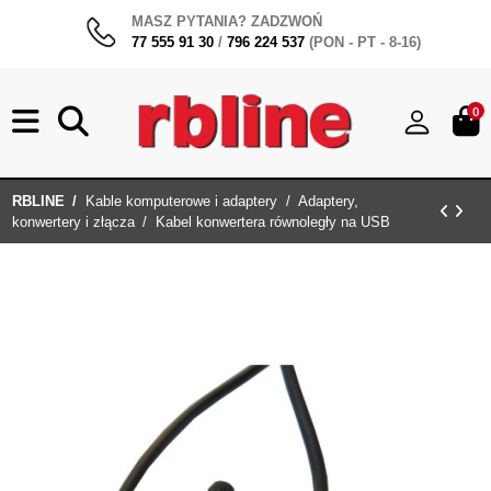
MASZ PYTANIA? ZADZWOŃ
77 555 91 30
/
796 224 537
(PON - PT - 8-16)
0
RBLINE
Kable komputerowe i adaptery
Adaptery,
konwertery i złącza
Kabel konwertera równoległy na USB