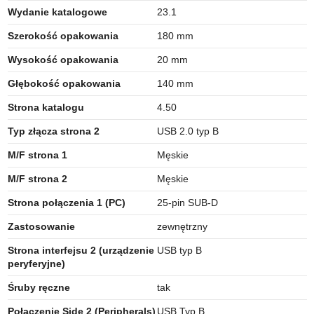
Wydanie katalogowe
23.1
Szerokość opakowania
180 mm
Wysokość opakowania
20 mm
Głębokość opakowania
140 mm
Strona katalogu
4.50
Typ złącza strona 2
USB 2.0 typ B
M/F strona 1
Męskie
M/F strona 2
Męskie
Strona połączenia 1 (PC)
25-pin SUB-D
Zastosowanie
zewnętrzny
Strona interfejsu 2 (urządzenie
USB typ B
peryferyjne)
Śruby ręczne
tak
Połączenie Side 2 (Peripherals)
USB Typ B