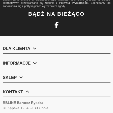
internetowym przetwarzane są zgodnie z
Polityką Prywatności
. Zachęcamy do
zapoznania się z polityką przed wyrażeniem zgody.
BĄDŹ NA BIEŻĄCO
DLA KLIENTA
INFORMACJE
SKLEP
KONTAKT
RBLINE Bartosz Ryszka
ul. Kępska 12, 45-130 Opole