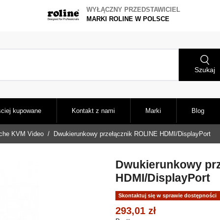
WYŁĄCZNY PRZEDSTAWICIEL
MARKI ROLINE W POLSCE
Szukaj
ciej kupowane
Kontakt z nami
Marki
Blog
tche KVM Video
Dwukierunkowy przełącznik ROLINE HDMI/DisplayPort
Dwukierunkowy prz
HDMI/DisplayPort
Skontaktuj się w sprawie dostępności
293,01 zł