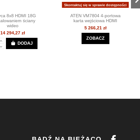
Skontaktuj się w sprawie dostępności
yca 8x8 HDMI 18G
ATEN VM7804 4-portowa
kalowaniem ściany
karta wejściowa HDMI
wideo
5 266,21 zł
14 294,27 zł
ZOBACZ
DODAJ
BĄDŹ NA BIEŻĄCO