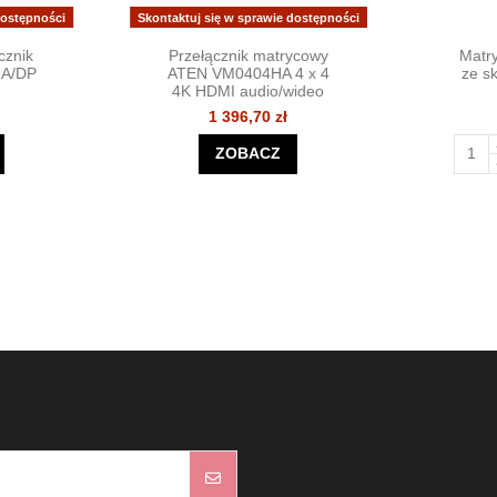
dostępności
Skontaktuj się w sprawie dostępności
cznik
Przełącznik matrycowy
Matr
GA/DP
ATEN VM0404HA 4 x 4
ze s
4K HDMI audio/wideo
1 396,70 zł
ZOBACZ