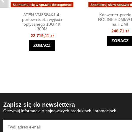
Skontaktuj się w sprawie dostępności
Skontaktuj się w sprawie 
ATEN VM8584K1 4-
Konwerter-przełą
portowa karta wyjścia
ROLINE HDMI/V
optycznego 10G 4K
na HDMI
300M
248,71 zł
22 719,11 zł
ZOBACZ
ZOBACZ
Zapisz się do newslettera
Otrzymuj informacje o najnowszych produktach i promocjach