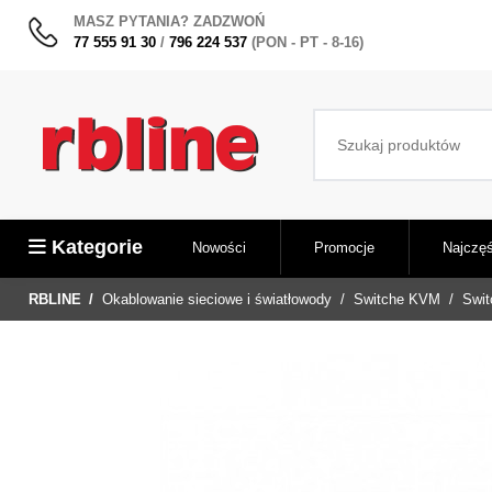
MASZ PYTANIA? ZADZWOŃ
77 555 91 30
/
796 224 537
(PON - PT - 8-16)
Kategorie
Nowości
Promocje
Najczęś
RBLINE
Okablowanie sieciowe i światłowody
Switche KVM
Swi