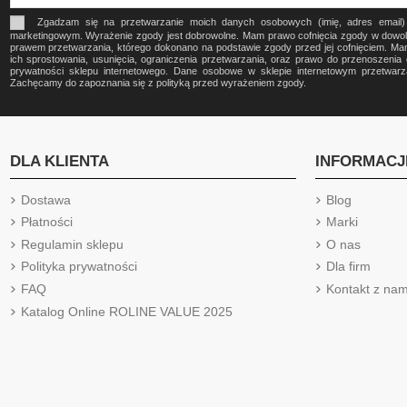
Zgadzam się na przetwarzanie moich danych osobowych (imię, adres email
marketingowym. Wyrażenie zgody jest dobrowolne. Mam prawo cofnięcia zgody w dow
prawem przetwarzania, którego dokonano na podstawie zgody przed jej cofnięciem. Ma
ich sprostowania, usunięcia, ograniczenia przetwarzania, oraz prawo do przenoszeni
prywatności sklepu internetowego. Dane osobowe w sklepie internetowym przetwa
Zachęcamy do zapoznania się z polityką przed wyrażeniem zgody.
DLA KLIENTA
INFORMACJ
Dostawa
Blog
Płatności
Marki
Regulamin sklepu
O nas
Polityka prywatności
Dla firm
FAQ
Kontakt z nam
Katalog Online ROLINE VALUE 2025