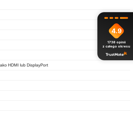
4.9
1738
opinii
z całego okresu
jako HDMI lub DisplayPort