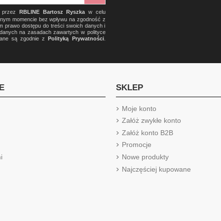
) przez
RBLINE Bartosz Ryszka
w celu
olnym momencie bez wpływu na zgodność z
m prawo dostępu do treści swoich danych i
a danych na zasadach zawartych w polityce
rzane są zgodnie z
Polityką Prywatności
.
E
SKLEP
Moje konto
Załóż zwykłe konto
Załóż konto B2B
Promocje
i
Nowe produkty
Najczęściej kupowane