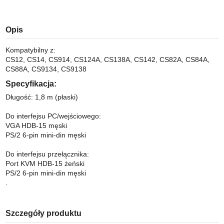
Opis
Kompatybilny z:
CS12, CS14, CS914, CS124A, CS138A, CS142, CS82A, CS84A,
CS88A, CS9134, CS9138
Specyfikacja:
Długość: 1,8 m (płaski)
Do interfejsu PC/wejściowego:
VGA HDB-15 męski
PS/2 6-pin mini-din męski
Do interfejsu przełącznika:
Port KVM HDB-15 żeński
PS/2 6-pin mini-din męski
.
Szczegóły produktu