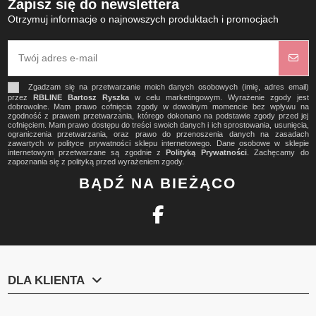
Zapisz się do newslettera
Otrzymuj informacje o najnowszych produktach i promocjach
Zgadzam się na przetwarzanie moich danych osobowych (imię, adres email)
przez
RBLINE Bartosz Ryszka
w celu marketingowym. Wyrażenie zgody jest
dobrowolne. Mam prawo cofnięcia zgody w dowolnym momencie bez wpływu na
zgodność z prawem przetwarzania, którego dokonano na podstawie zgody przed jej
cofnięciem. Mam prawo dostępu do treści swoich danych i ich sprostowania, usunięcia,
ograniczenia przetwarzania, oraz prawo do przenoszenia danych na zasadach
zawartych w polityce prywatności sklepu internetowego. Dane osobowe w sklepie
internetowym przetwarzane są zgodnie z
Polityką Prywatności
. Zachęcamy do
zapoznania się z polityką przed wyrażeniem zgody.
BĄDŹ NA BIEŻĄCO
DLA KLIENTA