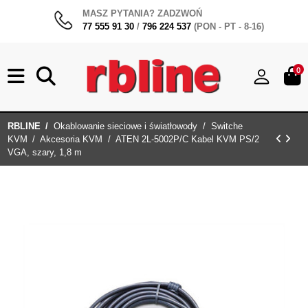
MASZ PYTANIA? ZADZWOŃ
77 555 91 30
/
796 224 537
(PON - PT - 8-16)
0
RBLINE
Okablowanie sieciowe i światłowody
Switche
KVM
Akcesoria KVM
ATEN 2L-5002P/C Kabel KVM PS/2
VGA, szary, 1,8 m