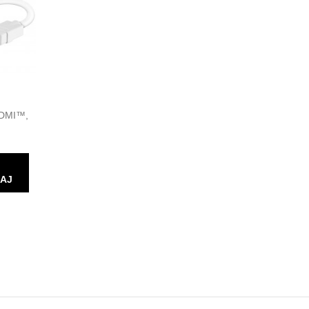
HDMI™,
AJ