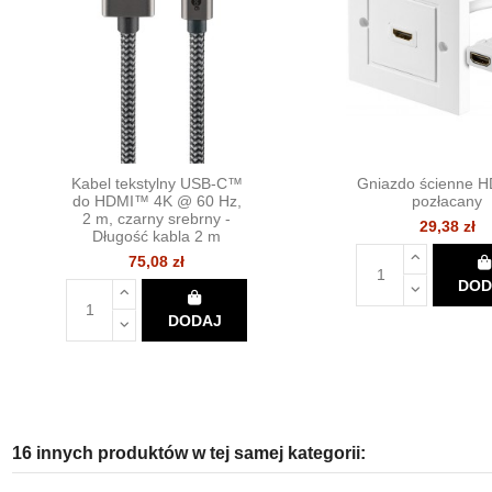
Kabel tekstylny USB-C™
Gniazdo ścienne 
do HDMI™ 4K @ 60 Hz,
pozłacany
2 m, czarny srebrny -
29,38 zł
Długość kabla 2 m
75,08 zł
DOD
DODAJ
16 innych produktów w tej samej kategorii: