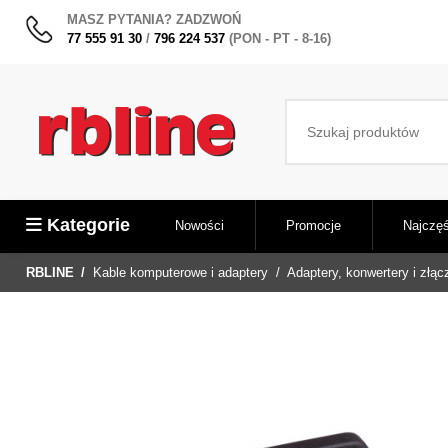
MASZ PYTANIA? ZADZWOŃ
77 555 91 30
/
796 224 537
(PON - PT - 8-16)
Kategorie
Nowości
Promocje
Najczęś
RBLINE
Kable komputerowe i adaptery
Adaptery, konwertery i złąc