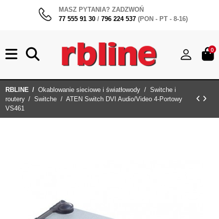
MASZ PYTANIA? ZADZWOŃ
77 555 91 30
/
796 224 537
(PON - PT - 8-16)
0
RBLINE
Okablowanie sieciowe i światłowody
Switche i
routery
Switche
ATEN Switch DVI Audio/Video 4-Portowy
VS461