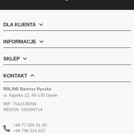
DLA KLIENTA
INFORMACJE
SKLEP
KONTAKT
RBLINE Bartosz Ryszka
ul. Kępska 12, 45-130 Opole
NIP: 7542138394
REGON: 160340714
+48 77 555 91 30
+48 796 224 537