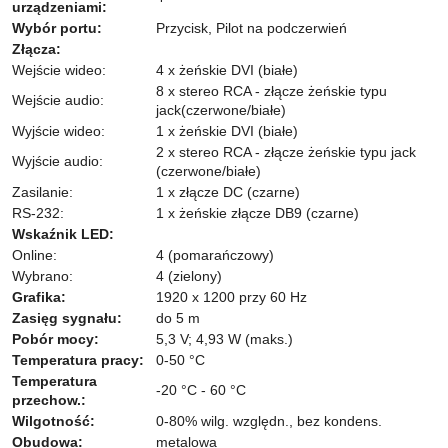
urządzeniami:
Wybór portu:
Przycisk, Pilot na podczerwień
Złącza:
Wejście wideo:
4 x żeńskie DVI (białe)
8 x stereo RCA - złącze żeńskie typu
Wejście audio:
jack(czerwone/białe)
Wyjście wideo:
1 x żeńskie DVI (białe)
2 x stereo RCA - złącze żeńskie typu jack
Wyjście audio:
(czerwone/białe)
Zasilanie:
1 x złącze DC (czarne)
RS-232:
1 x żeńskie złącze DB9 (czarne)
Wskaźnik LED:
Online:
4 (pomarańczowy)
Wybrano:
4 (zielony)
Grafika:
1920 x 1200 przy 60 Hz
Zasięg sygnału:
do 5 m
Pobór mocy:
5,3 V; 4,93 W (maks.)
Temperatura pracy:
0-50 °C
Temperatura
-20 °C - 60 °C
przechow.:
Wilgotność:
0-80% wilg. względn., bez kondens.
Obudowa:
metalowa