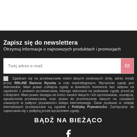
Zapisz się do newslettera
Otrzymuj informacje o najnowszych produktach i promocjach
Zgadzam się na przetwarzanie moich danych osobowych (imię, adres email)
przez
RBLINE Bartosz Ryszka
w celu marketingowym. Wyrażenie zgody jest
dobrowolne. Mam prawo cofnięcia zgody w dowolnym momencie bez wpływu na
zgodność z prawem przetwarzania, którego dokonano na podstawie zgody przed jej
cofnięciem. Mam prawo dostępu do treści swoich danych i ich sprostowania, usunięcia,
ograniczenia przetwarzania, oraz prawo do przenoszenia danych na zasadach
zawartych w polityce prywatności sklepu internetowego. Dane osobowe w sklepie
internetowym przetwarzane są zgodnie z
Polityką Prywatności
. Zachęcamy do
zapoznania się z polityką przed wyrażeniem zgody.
BĄDŹ NA BIEŻĄCO