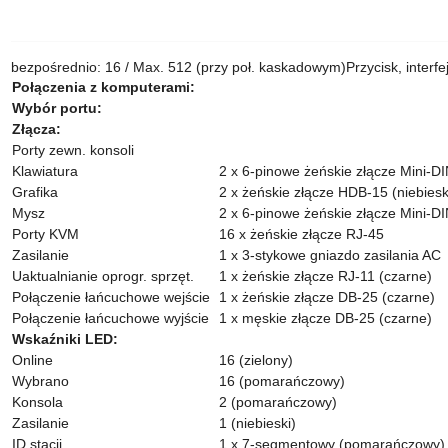
bezpośrednio: 16 / Max. 512 (przy poł. kaskadowym)Przycisk, interfej
Połączenia z komputerami:
Wybór portu:
Złącza:
Porty zewn. konsoli
Klawiatura
2 x 6-pinowe żeńskie złącze Mini-DIN
Grafika
2 x żeńskie złącze HDB-15 (niebiesk
Mysz
2 x 6-pinowe żeńskie złącze Mini-DIN
Porty KVM
16 x żeńskie złącze RJ-45
Zasilanie
1 x 3-stykowe gniazdo zasilania AC
Uaktualnianie oprogr. sprzęt.
1 x żeńskie złącze RJ-11 (czarne)
Połączenie łańcuchowe wejście
1 x żeńskie złącze DB-25 (czarne)
Połączenie łańcuchowe wyjście
1 x męskie złącze DB-25 (czarne)
Wskaźniki LED:
Online
16 (zielony)
Wybrano
16 (pomarańczowy)
Konsola
2 (pomarańczowy)
Zasilanie
1 (niebieski)
ID stacji
1 x 7-segmentowy (pomarańczowy)