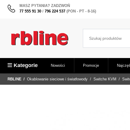
MASZ PYTANIA? ZADZWOŃ
77 555 91 30
/
796 224 537
(PON - PT - 8-16)
Kategorie
Nowości
Promocje
Najczęś
RBLINE
Okablowanie sieciowe i światłowody
Switche KVM
Swit