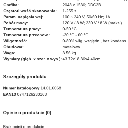
Grafika:
2048 x 1536; DDC2B
Częstotliwość skanowania:
1-255 s
Param. napięcia wej:
100 ~ 240 V; 50/60 Hz; 1A
Pobór mocy:
120 V / 8 W; 230 V / 8 W (maks.)
Temperatura pracy:
0-50 °C
Temperatura przechow.:
-20 °C - 60 °C
Wilgotność:
0-80% wilg. względn., bez kondens.
Obudowa:
metalowa
Waga:
3.56 kg
Wymiary (głęb. x szer. x wys.):
43.72x18.36x4.40cm
Szczegóły produktu
Numer katalogowy
14.01.6068
EAN13
0747126230163
Opinie o produkcie
(0)
Brak opinii o produkcie