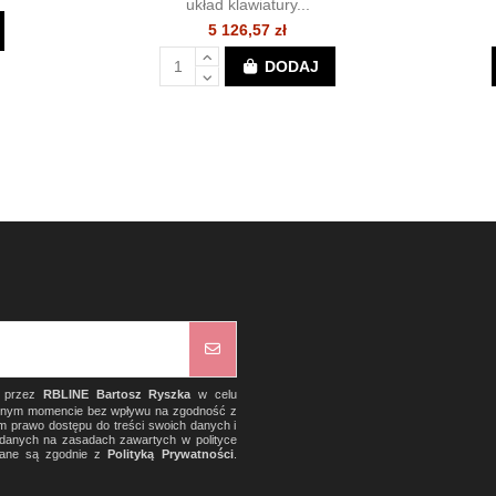
układ klawiatury...
5 126,57 zł
DODAJ
) przez
RBLINE Bartosz Ryszka
w celu
olnym momencie bez wpływu na zgodność z
m prawo dostępu do treści swoich danych i
a danych na zasadach zawartych w polityce
rzane są zgodnie z
Polityką Prywatności
.