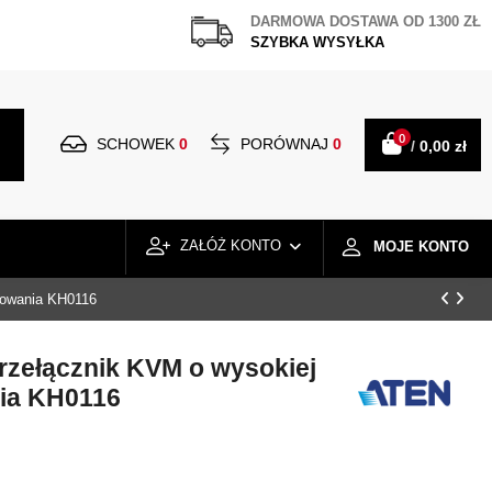
DARMOWA DOSTAWA OD 1300 ZŁ
SZYBKA WYSYŁKA
0
SCHOWEK
0
PORÓWNAJ
0
/
0,00 zł
ZAŁÓŻ KONTO
MOJE KONTO
kowania KH0116
rzełącznik KVM o wysokiej
ia KH0116