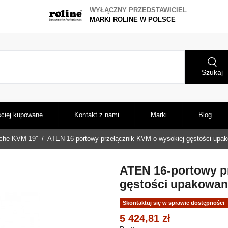
WYŁĄCZNY PRZEDSTAWICIEL
MARKI ROLINE W POLSCE
Szukaj
ciej kupowane
Kontakt z nami
Marki
Blog
che KVM 19''
ATEN 16-portowy przełącznik KVM o wysokiej gęstości upa
ATEN 16-portowy p
gęstości upakowan
Skontaktuj się w sprawie dostępności
5 424,81 zł