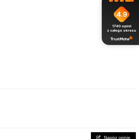
4.9
1740
opinii
z całego okresu
Napisz opinię