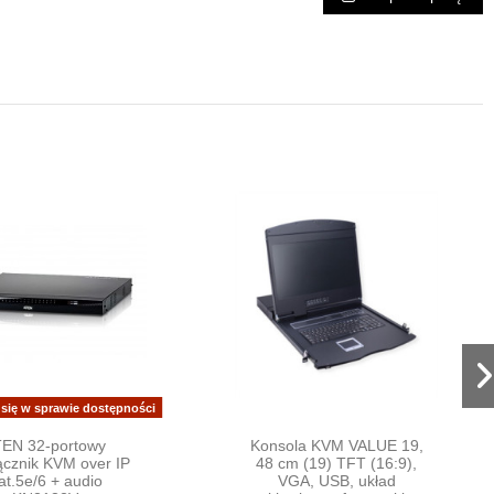
 się w sprawie dostępności
EN 32-portowy
Konsola KVM VALUE 19,
ącznik KVM over IP
48 cm (19) TFT (16:9),
at.5e/6 + audio
VGA, USB, układ