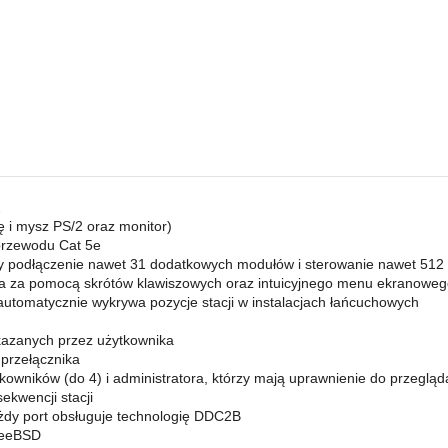
2
ę i mysz PS/2 oraz monitor)
przewodu Cat 5e
y podłączenie nawet 31 dodatkowych modułów i sterowanie nawet 512 
 za pomocą skrótów klawiszowych oraz intuicyjnego menu ekranowe
utomatycznie wykrywa pozycje stacji w instalacjach łańcuchowych
kazanych przez użytkownika
przełącznika
owników (do 4) i administratora, którzy mają uprawnienie do przegląd
kwencji stacji
ażdy port obsługuje technologię DDC2B
FreeBSD