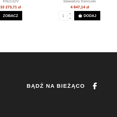
KN2132V
klawiatury francuski
33 273,71 zł
4 647,14 zł
ZOBACZ
DODAJ
BĄDŹ NA BIEŻĄCO