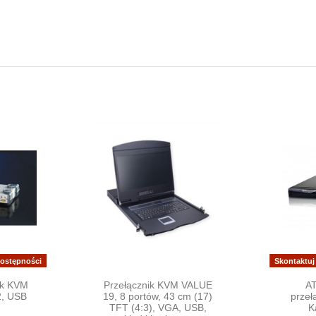
dostępności
Skontaktuj
ik KVM
Przełącznik KVM VALUE
AT
2, USB
19, 8 portów, 43 cm (17)
przeł
TFT (4:3), VGA, USB,
K