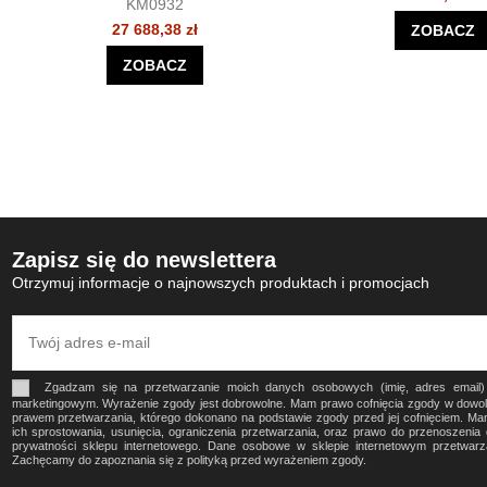
KM0932
27 688,38 zł
ZOBACZ
ZOBACZ
Zapisz się do newslettera
Otrzymuj informacje o najnowszych produktach i promocjach
Zgadzam się na przetwarzanie moich danych osobowych (imię, adres email
marketingowym. Wyrażenie zgody jest dobrowolne. Mam prawo cofnięcia zgody w dow
prawem przetwarzania, którego dokonano na podstawie zgody przed jej cofnięciem. Ma
ich sprostowania, usunięcia, ograniczenia przetwarzania, oraz prawo do przenoszeni
prywatności sklepu internetowego. Dane osobowe w sklepie internetowym przetwa
Zachęcamy do zapoznania się z polityką przed wyrażeniem zgody.