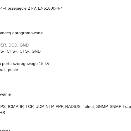
4-4 przepięcie 2 kV, EN61000-4-4
pomocą oprogramowania
 DSR, DCD, GND
RTS-, CTS+, CTS-, GND
a portu szeregowego 15 kV
nak, puste
ywanie
S, ICMP, IP, TCP, UDP, NTP, PPP, RADIUS, Telnet, SNMP, SNMP Tra
oHS
ndens.