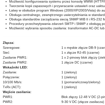
Możliwość konfigurowania systemu przez konsolę WWW (HTTP/
Tworzenie kopii zapasowych i przywracanie ustawień oraz ua
Łatwy w obsłudze program Windows (2000/XP/2003/Vista) do au
Obsługa centralnego, zewnętrznego uwierzytelniania w standar
Obsługa standardów zarządzania siecią SNMP MIB II i RS-232 
Procedury przechwytywania zdarzeń SMTP i SNMP z obsługą p
Możliwość wybrania sposobu zasilania: transformator AC-DC lu
Złącza:
Szeregowe:
1 x męskie złącze DB-9 (czar
Sieć:
1 x złącze RJ-45 (czarne)
Zasilanie PWR1:
1 x 2-pinowy blok złączy (ziel
Zasilanie PWR2:
1 złącze DC (czarne)
Wskaźniki LED:
Zasilanie:
1 (zielony)
Połączenie:
1 (zielony)
10/100 Mb/s:
1 (pomarańczowy/zielony)
TxRx (ACT):
1 (zielony)
Wejście zasilania:
PWR1:
Blok złączy 12-48 V DC (2-pi
PWR2:
9-30 V DC (złącze zasilacza)