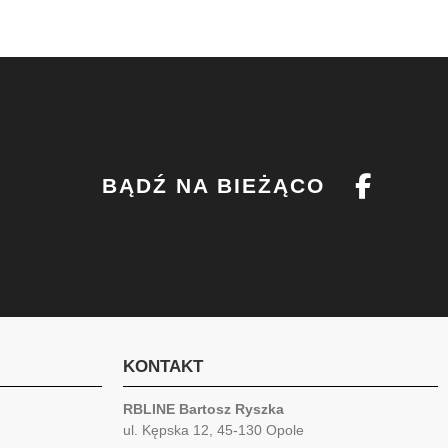
BĄDŹ NA BIEŻĄCO
KONTAKT
RBLINE Bartosz Ryszka
ul. Kępska 12, 45-130 Opole