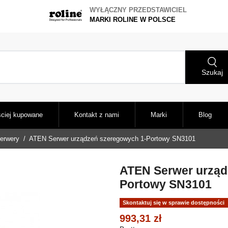
WYŁĄCZNY PRZEDSTAWICIEL
MARKI ROLINE W POLSCE
Szukaj
ciej kupowane
Kontakt z nami
Marki
Blog
erwery
ATEN Serwer urządzeń szeregowych 1-Portowy SN3101
ATEN Serwer urząd
Portowy SN3101
Skontaktuj się w sprawie dostępności
993,31 zł