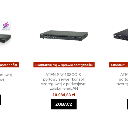
dostępności
Skontaktuj się w sprawie dostępności
Skontaktuj
rtowej
ATEN SN0108CO 8-
ATE
wej
portowy serwer konsoli
port
szeregowej z podwójnym
szere
zasilaniem/LAN
10 984,63 zł
ZOBACZ