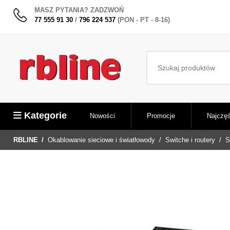
MASZ PYTANIA? ZADZWOŃ
77 555 91 30
/
796 224 537
(PON - PT - 8-16)
Kategorie
Nowości
Promocje
Najczęś
RBLINE
Okablowanie sieciowe i światłowody
Switche i routery
S