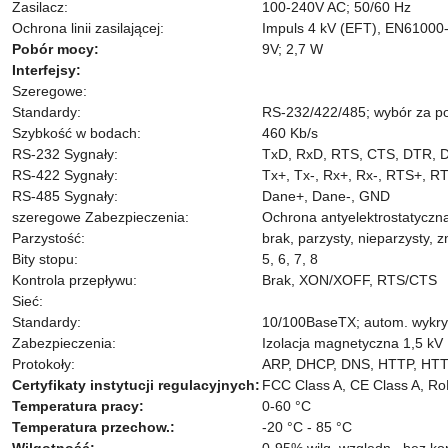
Zasilacz:
100-240V AC; 50/60 Hz
Ochrona linii zasilającej:
Impuls 4 kV (EFT), EN61000-
Pobór mocy:
9V; 2,7 W
Interfejsy:
Szeregowe:
Standardy:
RS-232/422/485; wybór za 
Szybkość w bodach:
460 Kb/s
RS-232 Sygnały:
TxD, RxD, RTS, CTS, DTR,
RS-422 Sygnały:
Tx+, Tx-, Rx+, Rx-, RTS+, 
RS-485 Sygnały:
Dane+, Dane-, GND
szeregowe Zabezpieczenia:
Ochrona antyelektrostatyczn
Parzystość:
brak, parzysty, nieparzysty, z
Bity stopu:
5, 6, 7, 8
Kontrola przepływu:
Brak, XON/XOFF, RTS/CTS
Sieć:
Standardy:
10/100BaseTX; autom. wykr
Zabezpieczenia:
Izolacja magnetyczna 1,5 kV
Protokoły:
ARP, DHCP, DNS, HTTP, HTTP
Certyfikaty instytucji regulacyjnych:
FCC Class A, CE Class A, R
Temperatura pracy:
0-60 °C
Temperatura przechow.:
-20 °C - 85 °C
Wilgotność:
0-95% wilg. względn., bez ko