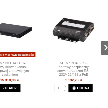
 się w sprawie dostępności
N SN1116CO 16-
ATEN SN3402P 2-
owy serwer konsoli
portowy bezpieczny
gowej z podwójnym
serwer urządzeń RS-
zasilaniem
232/422/485 z PoE
15 310,98 zł
1 192,28 zł
ZOBACZ
DODAJ