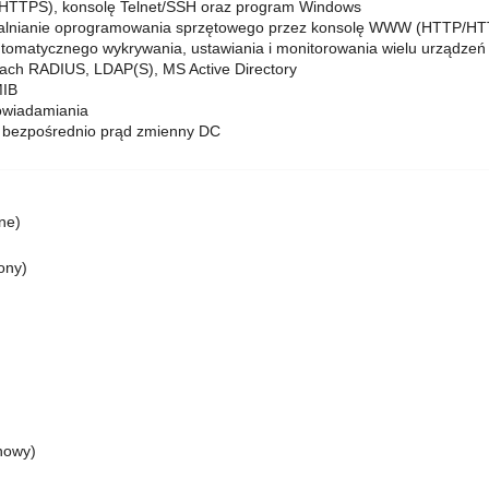
HTTPS), konsolę Telnet/SSH oraz program Windows
ktualnianie oprogramowania sprzętowego przez konsolę WWW (HTTP/H
tomatycznego wykrywania, ustawiania i monitorowania wielu urządzeń
dach RADIUS, LDAP(S), MS Active Directory
MIB
owiadamiania
b bezpośrednio prąd zmienny DC
ne)
ony)
nowy)