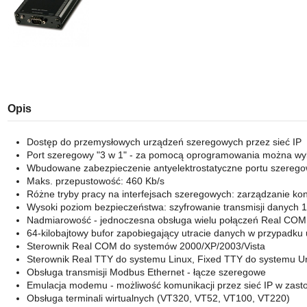
Opis
Dostęp do przemysłowych urządzeń szeregowych przez sieć IP
Port szeregowy ​​"3 w 1​​" - za pomocą oprogramowania można w
Wbudowane zabezpieczenie antyelektrostatyczne portu szereg
Maks. przepustowość: 460 Kb/s
Różne tryby pracy na interfejsach szeregowych: zarządzanie k
Wysoki poziom bezpieczeństwa: szyfrowanie transmisji danych
Nadmiarowość - jednoczesna obsługa wielu połączeń Real COM,
64-kilobajtowy bufor zapobiegający utracie danych w przypadku u
Sterownik Real COM do systemów 2000/XP/2003/Vista
Sterownik Real TTY do systemu Linux, Fixed TTY do systemu U
Obsługa transmisji Modbus Ethernet - łącze szeregowe
Emulacja modemu - możliwość komunikacji przez sieć IP w za
Obsługa terminali wirtualnych (VT320, VT52, VT100, VT220)