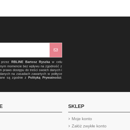
) przez
RBLINE Bartosz Ryszka
w celu
olnym momencie bez wpływu na zgodność z
m prawo dostępu do treści swoich danych i
a danych na zasadach zawartych w polityce
rzane są zgodnie z
Polityką Prywatności
.
E
SKLEP
Moje konto
Załóż zwykłe konto