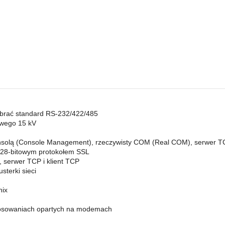
ybrać standard RS-232/422/485
owego 15 kV
onsolą (Console Management), rzeczywisty COM (Real COM), serwer TC
 128-bitowym protokołem SSL
 serwer TCP i klient TCP
sterki sieci
nix
stosowaniach opartych na modemach