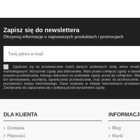
Zapisz się do newslettera
Otrzymuj informacje o najnowszych produktach i promocjach
Zgadzam się na przetwarzanie moich danych osobowych (imię, adres email
marketingowym. Wyrażenie zgody jest dobrowolne. Mam prawo cofnięcia zgody w dow
prawem przetwarzania, którego dokonano na podstawie zgody przed jej cofnięciem. Ma
ich sprostowania, usunięcia, ograniczenia przetwarzania, oraz prawo do przenoszeni
prywatności sklepu internetowego. Dane osobowe w sklepie internetowym przetwa
Zachęcamy do zapoznania się z polityką przed wyrażeniem zgody.
DLA KLIENTA
INFORMACJ
Dostawa
Blog
Płatności
Marki