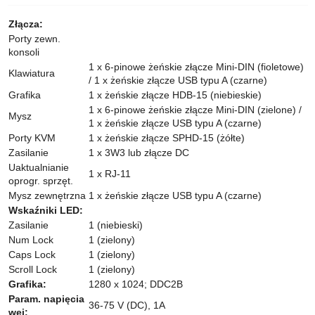
Złącza:
Porty zewn.
konsoli
1 x 6-pinowe żeńskie złącze Mini-DIN (fioletowe)
Klawiatura
/ 1 x żeńskie złącze USB typu A (czarne)
Grafika
1 x żeńskie złącze HDB-15 (niebieskie)
1 x 6-pinowe żeńskie złącze Mini-DIN (zielone) /
Mysz
1 x żeńskie złącze USB typu A (czarne)
Porty KVM
1 x żeńskie złącze SPHD-15 (żółte)
Zasilanie
1 x 3W3 lub złącze DC
Uaktualnianie
1 x RJ-11
oprogr. sprzęt.
Mysz zewnętrzna
1 x żeńskie złącze USB typu A (czarne)
Wskaźniki LED:
Zasilanie
1 (niebieski)
Num Lock
1 (zielony)
Caps Lock
1 (zielony)
Scroll Lock
1 (zielony)
Grafika:
1280 x 1024; DDC2B
Param. napięcia
36-75 V (DC), 1A
wej: