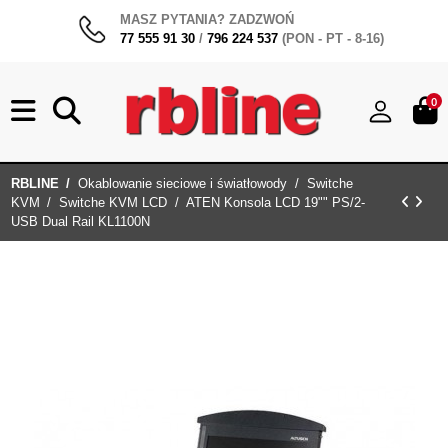
MASZ PYTANIA? ZADZWOŃ
77 555 91 30
/
796 224 537
(PON - PT - 8-16)
0
RBLINE
Okablowanie sieciowe i światłowody
Switche
KVM
Switche KVM LCD
ATEN Konsola LCD 19​​"" PS/2-
USB Dual Rail KL1100N