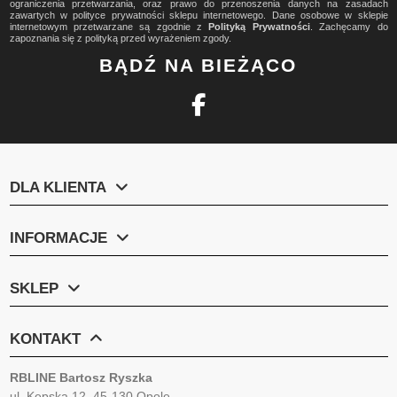
ograniczenia przetwarzania, oraz prawo do przenoszenia danych na zasadach
zawartych w polityce prywatności sklepu internetowego. Dane osobowe w sklepie
internetowym przetwarzane są zgodnie z
Polityką Prywatności
. Zachęcamy do
zapoznania się z polityką przed wyrażeniem zgody.
BĄDŹ NA BIEŻĄCO
DLA KLIENTA
INFORMACJE
SKLEP
KONTAKT
RBLINE Bartosz Ryszka
ul. Kępska 12, 45-130 Opole