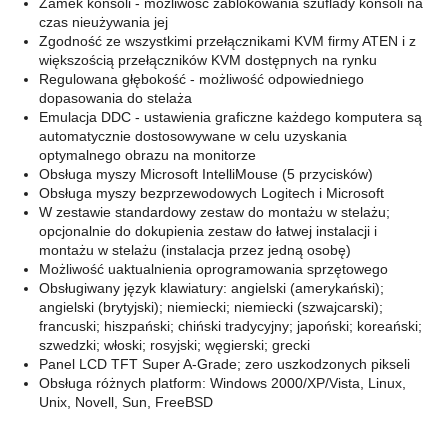
Zamek konsoli - możliwość zablokowania szuflady konsoli na
czas nieużywania jej
Zgodność ze wszystkimi przełącznikami KVM firmy ATEN i z
większością przełączników KVM dostępnych na rynku
Regulowana głębokość - możliwość odpowiedniego
dopasowania do stelaża
Emulacja DDC - ustawienia graficzne każdego komputera są
automatycznie dostosowywane w celu uzyskania
optymalnego obrazu na monitorze
Obsługa myszy Microsoft IntelliMouse (5 przycisków)
Obsługa myszy bezprzewodowych Logitech i Microsoft
W zestawie standardowy zestaw do montażu w stelażu;
opcjonalnie do dokupienia zestaw do łatwej instalacji i
montażu w stelażu (instalacja przez jedną osobę)
Możliwość uaktualnienia oprogramowania sprzętowego
Obsługiwany język klawiatury: angielski (amerykański);
angielski (brytyjski); niemiecki; niemiecki (szwajcarski);
francuski; hiszpański; chiński tradycyjny; japoński; koreański;
szwedzki; włoski; rosyjski; węgierski; grecki
Panel LCD TFT Super A-Grade; zero uszkodzonych pikseli
Obsługa różnych platform: Windows 2000/XP/Vista, Linux,
Unix, Novell, Sun, FreeBSD