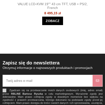
VALUE LCD-KVM 19"" 43 cm TFT, USB + PS/2,
French
8 495,15 zł
ZOBACZ
Zapisz się do newslettera
Otrzymuj informacje o najnowszych produktach i promocjach
Zgadzam się na przetwarzanie moich danych osobowych (imię, adres email)
przez
RBLINE Bartosz Ryszka
w celu marketingowym. Wyrażenie zgody jest
dobrowolne. Mam prawo cofnięcia zgody w dowolnym momencie bez wpływu na
zgodność z prawem przetwarzania, którego dokonano na podstawie zgody przed jej
cofnięciem. Mam prawo dostępu do treści swoich danych i ich sprostowania, usunięcia,