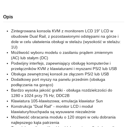
Opis
Zintegrowana konsola KVM z monitorem LCD 19​​" LCD w
obudowie Dual Rail, z pozostawionymi odstępami na górze i
dole w celu ułatwienia obsługi w stelażu (wysokość w stelażu:
1U)
Możliwość wyboru modelu o zasilaniu prądem zmiennym
(AC) lub stałym (DC)
Podwójny interfejs, zapewniający obsługę komputerów i
przełączników KVM z klawiaturami i myszami PS/2 lub USB
Obsługa zewnętrznej konsoli ze złączem PS/2 lub USB
Dodatkowy port myszy na panelu przednim (obsługa
podłączania na gorąco)
Bardzo wysoka jakość grafiki - obsługa rozdzielczości do
1280 x 1024 przy 75 Hz; DDC2B
Klawiatura 105-klawiszowa; emulacja klawiatur Sun
Konstrukcja ​​"Dual Rail​​" - monitor LCD i moduł
klawiatury/touchpada są wysuwane niezależnie
Możliwość obracania modułu o 120 stopni w celu dobrania
najlepszego kąta patrzenia