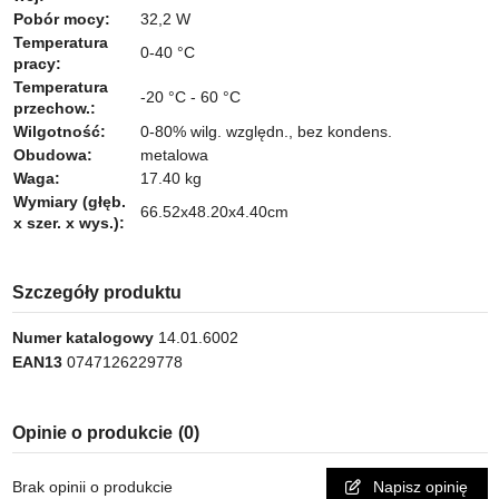
Pobór mocy:
32,2 W
Temperatura
0-40 °C
pracy:
Temperatura
-20 °C - 60 °C
przechow.:
Wilgotność:
0-80% wilg. względn., bez kondens.
Obudowa:
metalowa
Waga:
17.40 kg
Wymiary (głęb.
66.52x48.20x4.40cm
x szer. x wys.):
Szczegóły produktu
Numer katalogowy
14.01.6002
EAN13
0747126229778
Opinie o produkcie
(0)
Brak opinii o produkcie
Napisz opinię