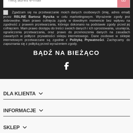
Zgadzam się na przetwarzanie moich danych osobowych (imię, adres email)
przez
RBLINE Bartosz Ryszka
w celu marketingowym. Wyrażenie zgody jest
dobrowolne. Mam prawo cofnięcia zgody w dowolnym momencie bez wpływu na
zgodność z prawem przetwarzania, którego dokonano na podstawie zgody przed jej
cofnięciem. Mam prawo dostępu do treści swoich danych i ich sprostowania, usunięcia,
ograniczenia przetwarzania, oraz prawo do przenoszenia danych na zasadach
zawartych w polityce prywatności sklepu internetowego. Dane osobowe w sklepie
internetowym przetwarzane są zgodnie z
Polityką Prywatności
. Zachęcamy do
zapoznania się z polityką przed wyrażeniem zgody.
BĄDŹ NA BIEŻĄCO
DLA KLIENTA
INFORMACJE
SKLEP