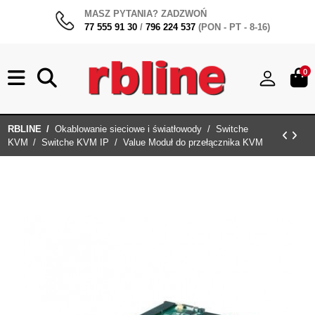
MASZ PYTANIA? ZADZWOŃ
77 555 91 30
/
796 224 537
(PON - PT - 8-16)
0
RBLINE
Okablowanie sieciowe i światłowody
Switche
KVM
Switche KVM IP
Value Moduł do przełącznika KVM