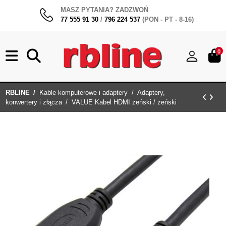
MASZ PYTANIA? ZADZWOŃ
77 555 91 30
/
796 224 537
(PON - PT - 8-16)
0
RBLINE
Kable komputerowe i adaptery
Adaptery,
konwertery i złącza
VALUE Kabel HDMI żeński / żeński