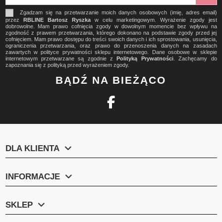
Zgadzam się na przetwarzanie moich danych osobowych (imię, adres email)
przez
RBLINE Bartosz Ryszka
w celu marketingowym. Wyrażenie zgody jest
dobrowolne. Mam prawo cofnięcia zgody w dowolnym momencie bez wpływu na
zgodność z prawem przetwarzania, którego dokonano na podstawie zgody przed jej
cofnięciem. Mam prawo dostępu do treści swoich danych i ich sprostowania, usunięcia,
ograniczenia przetwarzania, oraz prawo do przenoszenia danych na zasadach
zawartych w polityce prywatności sklepu internetowego. Dane osobowe w sklepie
internetowym przetwarzane są zgodnie z
Polityką Prywatności
. Zachęcamy do
zapoznania się z polityką przed wyrażeniem zgody.
BĄDŹ NA BIEŻĄCO
DLA KLIENTA
INFORMACJE
SKLEP