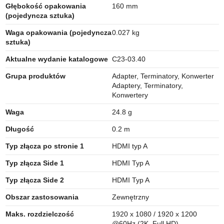
Głębokość opakowania
160 mm
(pojedyncza sztuka)
Waga opakowania (pojedyncza
0.027 kg
sztuka)
Aktualne wydanie katalogowe
C23-03.40
Grupa produktów
Adapter, Terminatory, Konwerter
Adaptery, Terminatory,
Konwertery
Waga
24.8 g
Długość
0.2 m
Typ złącza po stronie 1
HDMI typ A
Typ złącza Side 1
HDMI Typ A
Typ złącza Side 2
HDMI Typ A
Obszar zastosowania
Zewnętrzny
Maks. rozdzielczość
1920 x 1080 / 1920 x 1200
@60Hz (2K, Full HD)