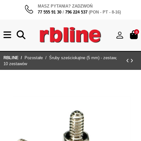
MASZ PYTANIA? ZADZWOŃ
77 555 91 30
/
796 224 537
(PON - PT - 8-16)
0
RBLINE
Pozostałe
Śruby sześciokątne (5 mm) - zestaw,
10 zestawów