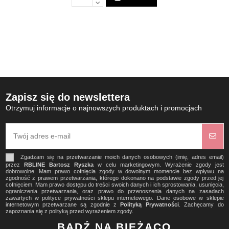
Zapisz się do newslettera
Otrzymuj informacje o najnowszych produktach i promocjach
Zgadzam się na przetwarzanie moich danych osobowych (imię, adres email)
przez
RBLINE Bartosz Ryszka
w celu marketingowym. Wyrażenie zgody jest
dobrowolne. Mam prawo cofnięcia zgody w dowolnym momencie bez wpływu na
zgodność z prawem przetwarzania, którego dokonano na podstawie zgody przed jej
cofnięciem. Mam prawo dostępu do treści swoich danych i ich sprostowania, usunięcia,
ograniczenia przetwarzania, oraz prawo do przenoszenia danych na zasadach
zawartych w polityce prywatności sklepu internetowego. Dane osobowe w sklepie
internetowym przetwarzane są zgodnie z
Polityką Prywatności
. Zachęcamy do
zapoznania się z polityką przed wyrażeniem zgody.
BĄDŹ NA BIEŻĄCO