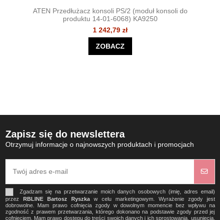
ATEN Przedłużacz konsoli PS/2 (moduł konsoli do
produktu 14-01-6068) KA9250
1 242,79 zł
ZOBACZ
Zapisz się do newslettera
Otrzymuj informacje o najnowszych produktach i promocjach
Zgadzam się na przetwarzanie moich danych osobowych (imię, adres email)
przez
RBLINE Bartosz Ryszka
w celu marketingowym. Wyrażenie zgody jest
dobrowolne. Mam prawo cofnięcia zgody w dowolnym momencie bez wpływu na
zgodność z prawem przetwarzania, którego dokonano na podstawie zgody przed jej
cofnięciem. Mam prawo dostępu do treści swoich danych i ich sprostowania, usunięcia,