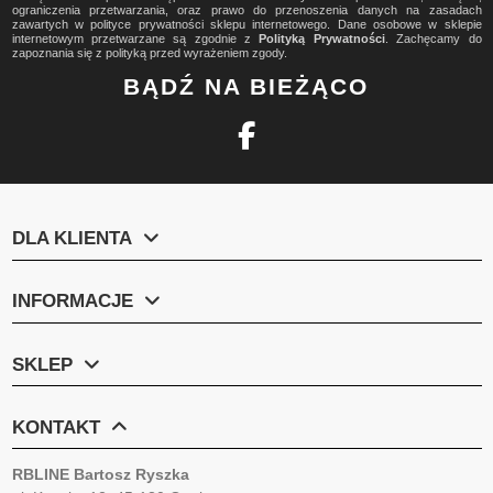
ograniczenia przetwarzania, oraz prawo do przenoszenia danych na zasadach
zawartych w polityce prywatności sklepu internetowego. Dane osobowe w sklepie
internetowym przetwarzane są zgodnie z
Polityką Prywatności
. Zachęcamy do
zapoznania się z polityką przed wyrażeniem zgody.
BĄDŹ NA BIEŻĄCO
DLA KLIENTA
INFORMACJE
SKLEP
KONTAKT
RBLINE Bartosz Ryszka