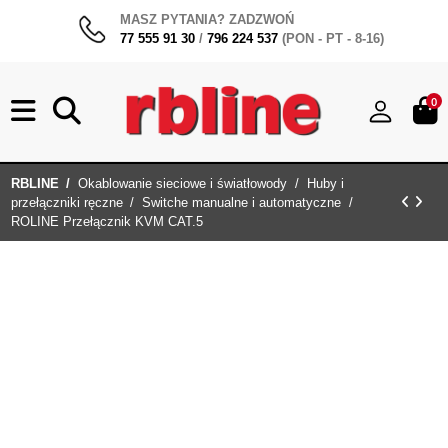
MASZ PYTANIA? ZADZWOŃ
77 555 91 30
/
796 224 537
(PON - PT - 8-16)
0
RBLINE
Okablowanie sieciowe i światłowody
Huby i
przełączniki ręczne
Switche manualne i automatyczne
ROLINE Przełącznik KVM CAT.5