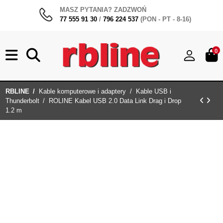
MASZ PYTANIA? ZADZWOŃ
77 555 91 30
/
796 224 537
(PON - PT - 8-16)
0
RBLINE
Kable komputerowe i adaptery
Kable USB i
Thunderbolt
ROLINE Kabel USB 2.0 Data Link Drag i Drop
1.2 m