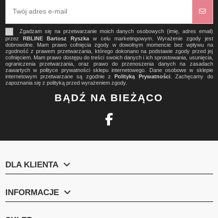
Zgadzam się na przetwarzanie moich danych osobowych (imię, adres email)
przez
RBLINE Bartosz Ryszka
w celu marketingowym. Wyrażenie zgody jest
dobrowolne. Mam prawo cofnięcia zgody w dowolnym momencie bez wpływu na
zgodność z prawem przetwarzania, którego dokonano na podstawie zgody przed jej
cofnięciem. Mam prawo dostępu do treści swoich danych i ich sprostowania, usunięcia,
ograniczenia przetwarzania, oraz prawo do przenoszenia danych na zasadach
zawartych w polityce prywatności sklepu internetowego. Dane osobowe w sklepie
internetowym przetwarzane są zgodnie z
Polityką Prywatności
. Zachęcamy do
zapoznania się z polityką przed wyrażeniem zgody.
BĄDŹ NA BIEŻĄCO
DLA KLIENTA
INFORMACJE