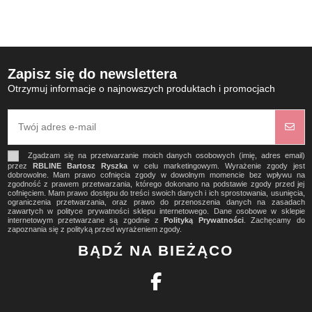
Zapisz się do newslettera
Otrzymuj informacje o najnowszych produktach i promocjach
Zgadzam się na przetwarzanie moich danych osobowych (imię, adres email)
przez
RBLINE Bartosz Ryszka
w celu marketingowym. Wyrażenie zgody jest
dobrowolne. Mam prawo cofnięcia zgody w dowolnym momencie bez wpływu na
zgodność z prawem przetwarzania, którego dokonano na podstawie zgody przed jej
cofnięciem. Mam prawo dostępu do treści swoich danych i ich sprostowania, usunięcia,
ograniczenia przetwarzania, oraz prawo do przenoszenia danych na zasadach
zawartych w polityce prywatności sklepu internetowego. Dane osobowe w sklepie
internetowym przetwarzane są zgodnie z
Polityką Prywatności
. Zachęcamy do
zapoznania się z polityką przed wyrażeniem zgody.
BĄDŹ NA BIEŻĄCO