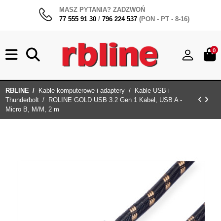
MASZ PYTANIA? ZADZWOŃ
77 555 91 30
/
796 224 537
(PON - PT - 8-16)
0
RBLINE
Kable komputerowe i adaptery
Kable USB i
Thunderbolt
ROLINE GOLD USB 3.2 Gen 1 Kabel, USB A -
Micro B, M/M, 2 m