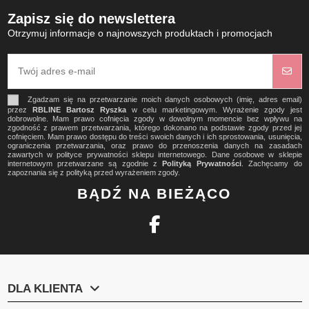
Zapisz się do newslettera
Otrzymuj informacje o najnowszych produktach i promocjach
Zgadzam się na przetwarzanie moich danych osobowych (imię, adres email)
przez
RBLINE Bartosz Ryszka
w celu marketingowym. Wyrażenie zgody jest
dobrowolne. Mam prawo cofnięcia zgody w dowolnym momencie bez wpływu na
zgodność z prawem przetwarzania, którego dokonano na podstawie zgody przed jej
cofnięciem. Mam prawo dostępu do treści swoich danych i ich sprostowania, usunięcia,
ograniczenia przetwarzania, oraz prawo do przenoszenia danych na zasadach
zawartych w polityce prywatności sklepu internetowego. Dane osobowe w sklepie
internetowym przetwarzane są zgodnie z
Polityką Prywatności
. Zachęcamy do
zapoznania się z polityką przed wyrażeniem zgody.
BĄDŹ NA BIEŻĄCO
DLA KLIENTA