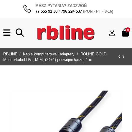
MASZ PYTANIA? ZADZWOŃ
77 555 91 30
/
796 224 537
(PON - PT - 8-16)
0
RBLINE
Kable komputerowe i adaptery
ROLINE GOLD
Monitorkabel DVI, M-M, (24+1) podwójne łącze, 1 m