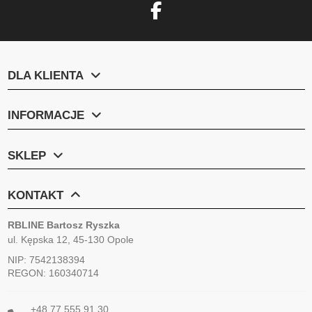
DLA KLIENTA
INFORMACJE
SKLEP
KONTAKT
RBLINE Bartosz Ryszka
ul. Kępska 12, 45-130 Opole
NIP: 7542138394
REGON: 160340714
+48 77 555 91 30