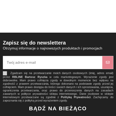
Zapisz się do newslettera
Otrzymuj informacje o najnowszych produktach i promocjach
Zgadzam się na przetwarzanie moich danych osobowych (imię, adres email)
przez
RBLINE Bartosz Ryszka
w celu marketingowym. Wyrażenie zgody jest
dobrowolne. Mam prawo cofnięcia zgody w dowolnym momencie bez wpływu na
zgodność z prawem przetwarzania, którego dokonano na podstawie zgody przed jej
cofnięciem. Mam prawo dostępu do treści swoich danych i ich sprostowania, usunięcia,
ograniczenia przetwarzania, oraz prawo do przenoszenia danych na zasadach
zawartych w polityce prywatności sklepu internetowego. Dane osobowe w sklepie
internetowym przetwarzane są zgodnie z
Polityką Prywatności
. Zachęcamy do
zapoznania się z polityką przed wyrażeniem zgody.
BĄDŹ NA BIEŻĄCO