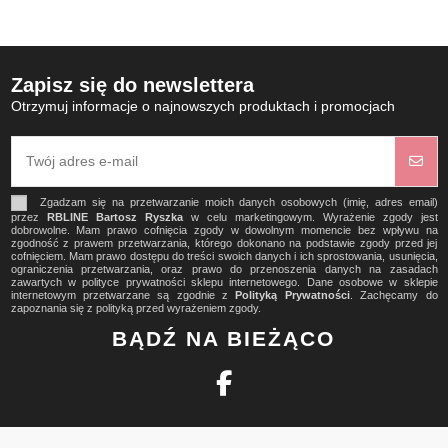
Zapisz się do newslettera
Otrzymuj informacje o najnowszych produktach i promocjach
Zgadzam się na przetwarzanie moich danych osobowych (imię, adres email)
przez
RBLINE Bartosz Ryszka
w celu marketingowym. Wyrażenie zgody jest
dobrowolne. Mam prawo cofnięcia zgody w dowolnym momencie bez wpływu na
zgodność z prawem przetwarzania, którego dokonano na podstawie zgody przed jej
cofnięciem. Mam prawo dostępu do treści swoich danych i ich sprostowania, usunięcia,
ograniczenia przetwarzania, oraz prawo do przenoszenia danych na zasadach
zawartych w polityce prywatności sklepu internetowego. Dane osobowe w sklepie
internetowym przetwarzane są zgodnie z
Polityką Prywatności
. Zachęcamy do
zapoznania się z polityką przed wyrażeniem zgody.
BĄDŹ NA BIEŻĄCO