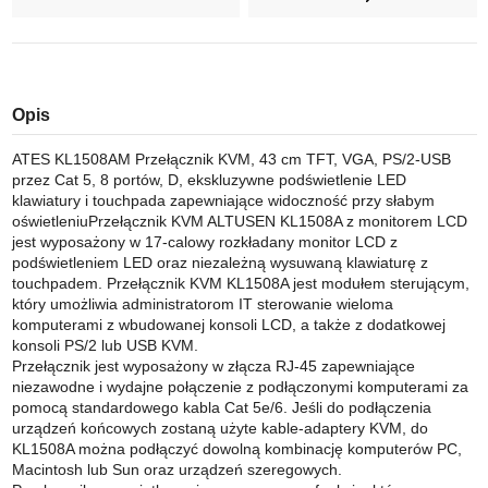
Opis
ATES KL1508AM Przełącznik KVM, 43 cm TFT, VGA, PS/2-USB
przez Cat 5, 8 portów, D, ekskluzywne podświetlenie LED
klawiatury i touchpada zapewniające widoczność przy słabym
oświetleniuPrzełącznik KVM ALTUSEN KL1508A z monitorem LCD
jest wyposażony w 17-calowy rozkładany monitor LCD z
podświetleniem LED oraz niezależną wysuwaną klawiaturę z
touchpadem. Przełącznik KVM KL1508A jest modułem sterującym,
który umożliwia administratorom IT sterowanie wieloma
komputerami z wbudowanej konsoli LCD, a także z dodatkowej
konsoli PS/2 lub USB KVM.
Przełącznik jest wyposażony w złącza RJ-45 zapewniające
niezawodne i wydajne połączenie z podłączonymi komputerami za
pomocą standardowego kabla Cat 5e/6. Jeśli do podłączenia
urządzeń końcowych zostaną użyte kable-adaptery KVM, do
KL1508A można podłączyć dowolną kombinację komputerów PC,
Macintosh lub Sun oraz urządzeń szeregowych.