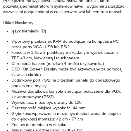
Przełącznik ma wyjątkowe i zaawansowane funkcje, które
pozwalają administratorom systemów łatwo i wygodnie zarządzać
wszystkimi urządzeniami w całej serwerowni lub centrum danych.
Układ klawiatury:
język niemiecki (D)
8-portowy przełącznik KVM do podłączenia komputera PC
przez porty VGA i USB lub PS/2
konsola w 1HE z 2-punktowym składanym wyświetlaczem
TFT 43 cm, klawiaturą i touchpadem
Chroniona hasłem (możliwe 4 profile użytkownika)
OSD (On Screen Display może być aktywowany za pomocą
klawisza skrótu)
Dodatkowy port PS/2 na przednim panelu do dodatkowego
podłączenia myszy
Możliwa dodatkowa konsola sterująca: połączenie dla VGA,
klawiatura/mysz (PS/2)
Wyświetlacz może być otwarty do 120°
Oszczędność miejsca wysokość: 44 mm
Głębokość wpuszczenia może być dostosowana do stojaka
do głębokości montażu: 42 cm - 77 cm
Zestaw do montażu w stojaku
Maksymalna rozdzielczość 1280x1024