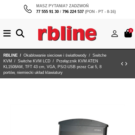
MASZ PYTANIA? ZADZWOŃ
77 555 91 30
/
796 224 537
(PON - PT - 8-16)
0
RBLINE
Okablowanie sieciowe i światłowody
Switche
KVM
Switche KVM LCD
Przełącznik KVM ATEN
KL1508AM, TFT 43 cm, VGA, PS/2-USB przez Cat 5, 8
portów, niemiecki układ klawiatury