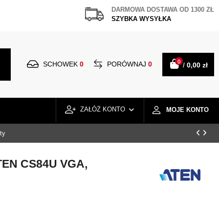
DARMOWA DOSTAWA OD 1300 ZŁ
SZYBKA WYSYŁKA
0
SCHOWEK
0
PORÓWNAJ
0
/
0,00 zł
ZAŁÓŻ KONTO
MOJE KONTO
ty
ATEN CS84U VGA,