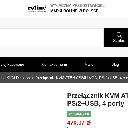
WYŁĄCZNY PRZEDSTAWICIEL
MARKI ROLINE W POLSCE
Szukaj
ciej kupowane
Kontakt z nami
Marki
Blog
tche KVM Desktop
Przełącznik KVM ATEN CS84U VGA, PS/2+USB, 4 por
Przełącznik KVM 
PS/2+USB, 4 porty
W magazynie
470,07 zł