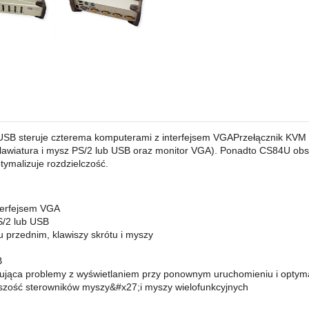
 USB steruje czterema komputerami z interfejsem VGAPrzełącznik KVM
klawiatura i mysz PS/2 lub USB oraz monitor VGA). Ponadto CS84U obs
ymalizuje rozdzielczość.
terfejsem VGA
S/2 lub USB
przednim, klawiszy skrótu i myszy
B
ąca problemy z wyświetlaniem przy ponownym uruchomieniu i optymal
kszość sterowników myszy&#x27;i myszy wielofunkcyjnych