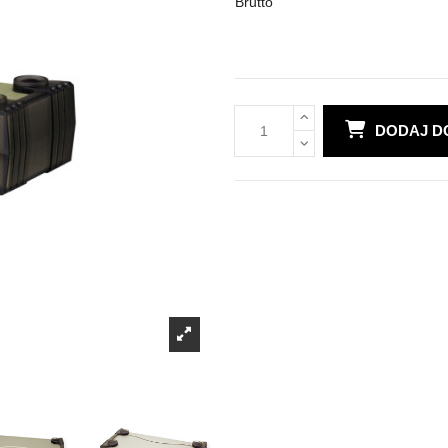
Brutto
DODAJ D