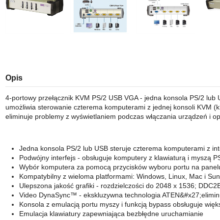
Opis
4-portowy przełącznik KVM PS/2 USB VGA - jedna konsola PS/2 lub
umożliwia sterowanie czterema komputerami z jednej konsoli KVM (
eliminuje problemy z wyświetlaniem podczas włączania urządzeń i opt
Jedna konsola PS/2 lub USB steruje czterema komputerami z in
Podwójny interfejs - obsługuje komputery z klawiaturą i myszą P
Wybór komputera za pomocą przycisków wyboru portu na panelu 
Kompatybilny z wieloma platformami: Windows, Linux, Mac i Sun
Ulepszona jakość grafiki - rozdzielczości do 2048 x 1536; DDC2
Video DynaSync™ - ekskluzywna technologia ATEN&#x27;eliminuj
Konsola z emulacją portu myszy i funkcją bypass obsługuje wię
Emulacja klawiatury zapewniająca bezbłędne uruchamianie