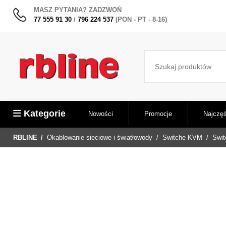
MASZ PYTANIA? ZADZWOŃ
77 555 91 30
/
796 224 537
(PON - PT - 8-16)
Kategorie
Nowości
Promocje
Najczęś
RBLINE
Okablowanie sieciowe i światłowody
Switche KVM
Swi