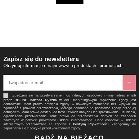
Zapisz się do newslettera
Otrzymuj informacje o najnowszych produktach i promocjach
Zgadzam się na przetwarzanie moich danych osobowych (imię, adres email)
przez
RBLINE Bartosz Ryszka
w celu marketingowym. Wyrażenie zgody jest
dobrowolne. Mam prawo cofnięcia zgody w dowolnym momencie bez wpływu na
zgodność z prawem przetwarzania, którego dokonano na podstawie zgody przed jej
cofnięciem. Mam prawo dostępu do treści swoich danych i ich sprostowania, usunięcia,
ograniczenia przetwarzania, oraz prawo do przenoszenia danych na zasadach
zawartych w polityce prywatności sklepu internetowego. Dane osobowe w sklepie
internetowym przetwarzane są zgodnie z
Polityką Prywatności
. Zachęcamy do
zapoznania się z polityką przed wyrażeniem zgody.
BĄDŹ NA BIEŻĄCO