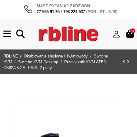
MASZ PYTANIA? ZADZWOŃ
77 555 91 30
/
796 224 537
(PON - PT - 8-16)
0
RBLINE
Okablowanie sieciowe i światłowody
Switche
KVM
Switche KVM Desktop
Przełącznik KVM ATEN
CS82A VGA, PS/S, 2 porty