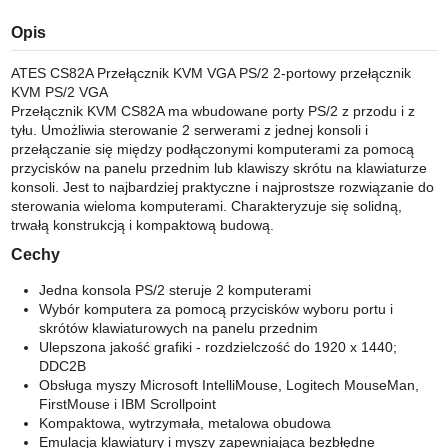
Opis
ATES CS82A Przełącznik KVM VGA PS/2 2-portowy przełącznik
KVM PS/2 VGA
Przełącznik KVM CS82A ma wbudowane porty PS/2 z przodu i z
tyłu. Umożliwia sterowanie 2 serwerami z jednej konsoli i
przełączanie się między podłączonymi komputerami za pomocą
przycisków na panelu przednim lub klawiszy skrótu na klawiaturze
konsoli. Jest to najbardziej praktyczne i najprostsze rozwiązanie do
sterowania wieloma komputerami. Charakteryzuje się solidną,
trwałą konstrukcją i kompaktową budową.
Cechy
Jedna konsola PS/2 steruje 2 komputerami
Wybór komputera za pomocą przycisków wyboru portu i
skrótów klawiaturowych na panelu przednim
Ulepszona jakość grafiki - rozdzielczość do 1920 x 1440;
DDC2B
Obsługa myszy Microsoft IntelliMouse, Logitech MouseMan,
FirstMouse i IBM Scrollpoint
Kompaktowa, wytrzymała, metalowa obudowa
Emulacja klawiatury i myszy zapewniająca bezbłędne