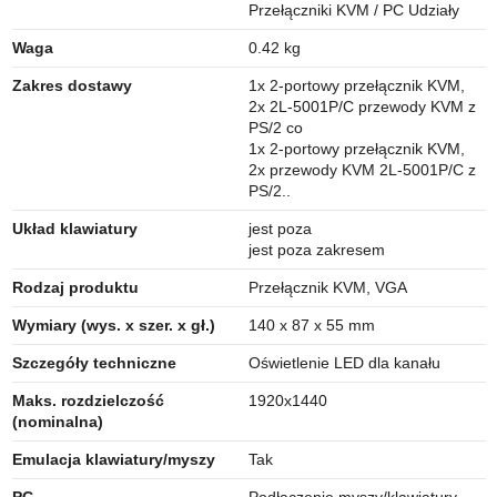
Przełączniki KVM / PC Udziały
Waga
0.42 kg
Zakres dostawy
1x 2-portowy przełącznik KVM,
2x 2L-5001P/C przewody KVM z
PS/2 co
1x 2-portowy przełącznik KVM,
2x przewody KVM 2L-5001P/C z
PS/2..
Układ klawiatury
jest poza
jest poza zakresem
Rodzaj produktu
Przełącznik KVM, VGA
Wymiary (wys. x szer. x gł.)
140 x 87 x 55 mm
Szczegóły techniczne
Oświetlenie LED dla kanału
Maks. rozdzielczość
1920x1440
(nominalna)
Emulacja klawiatury/myszy
Tak