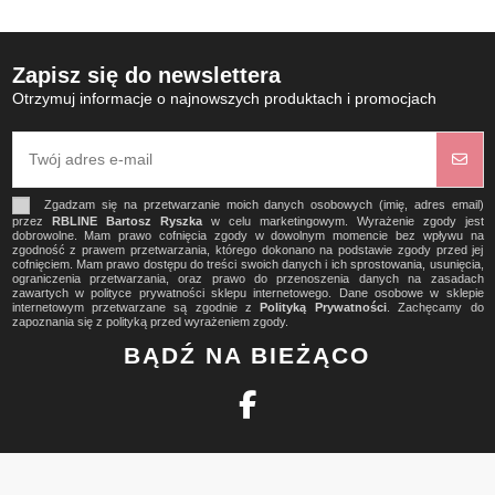
Zapisz się do newslettera
Otrzymuj informacje o najnowszych produktach i promocjach
Zgadzam się na przetwarzanie moich danych osobowych (imię, adres email)
przez
RBLINE Bartosz Ryszka
w celu marketingowym. Wyrażenie zgody jest
dobrowolne. Mam prawo cofnięcia zgody w dowolnym momencie bez wpływu na
zgodność z prawem przetwarzania, którego dokonano na podstawie zgody przed jej
cofnięciem. Mam prawo dostępu do treści swoich danych i ich sprostowania, usunięcia,
ograniczenia przetwarzania, oraz prawo do przenoszenia danych na zasadach
zawartych w polityce prywatności sklepu internetowego. Dane osobowe w sklepie
internetowym przetwarzane są zgodnie z
Polityką Prywatności
. Zachęcamy do
zapoznania się z polityką przed wyrażeniem zgody.
BĄDŹ NA BIEŻĄCO