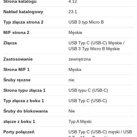
Strona katalogu
4.12
Nakład katalogowy
23.1
Typ złącza strona 2
USB 3 typ Micro B
M/F strona 2
Męskie
Złącza
USB Typ C (USB-C) Męskie /
USB 3 Typ Micro B Męskie
Zastosowanie
zewnętrzna
Strona M/F 1
Męska
Śruby ręczne
nie
Strona typu złącza 1
USB typu C (USB-C)
Typ złącza z boku 1
USB Typ C (USB-C)
Śruby do blokowania
Nie
złącze z boku 1
Typ A Męski
Porty połączeń
USB Typ C (USB-C) męski / USB