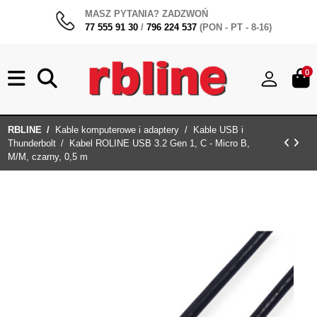
MASZ PYTANIA? ZADZWOŃ
77 555 91 30
/
796 224 537
(PON - PT - 8-16)
0
RBLINE
Kable komputerowe i adaptery
Kable USB i
Thunderbolt
Kabel ROLINE USB 3.2 Gen 1, C - Micro B,
M/M, czarny, 0,5 m