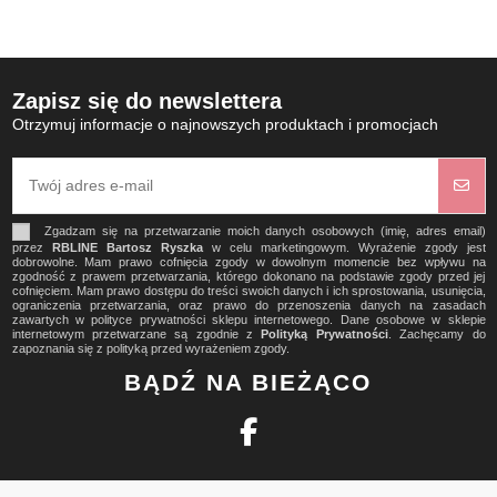
Zapisz się do newslettera
Otrzymuj informacje o najnowszych produktach i promocjach
Zgadzam się na przetwarzanie moich danych osobowych (imię, adres email)
przez
RBLINE Bartosz Ryszka
w celu marketingowym. Wyrażenie zgody jest
dobrowolne. Mam prawo cofnięcia zgody w dowolnym momencie bez wpływu na
zgodność z prawem przetwarzania, którego dokonano na podstawie zgody przed jej
cofnięciem. Mam prawo dostępu do treści swoich danych i ich sprostowania, usunięcia,
ograniczenia przetwarzania, oraz prawo do przenoszenia danych na zasadach
zawartych w polityce prywatności sklepu internetowego. Dane osobowe w sklepie
internetowym przetwarzane są zgodnie z
Polityką Prywatności
. Zachęcamy do
zapoznania się z polityką przed wyrażeniem zgody.
BĄDŹ NA BIEŻĄCO