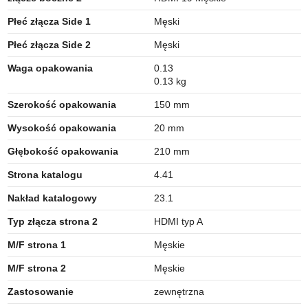
Płeć złącza Side 1
Męski
Płeć złącza Side 2
Męski
Waga opakowania
0.13
0.13 kg
Szerokość opakowania
150 mm
Wysokość opakowania
20 mm
Głębokość opakowania
210 mm
Strona katalogu
4.41
Nakład katalogowy
23.1
Typ złącza strona 2
HDMI typ A
M/F strona 1
Męskie
M/F strona 2
Męskie
Zastosowanie
zewnętrzna