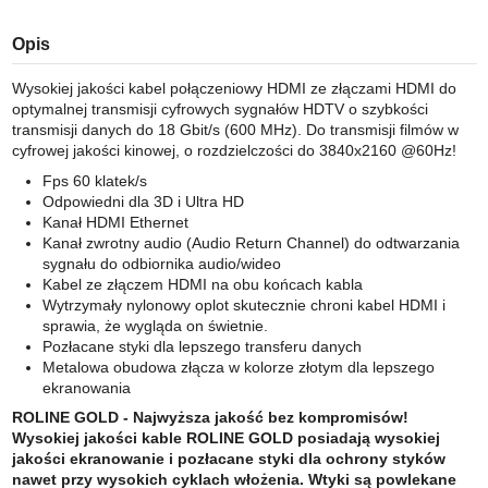
Opis
Wysokiej jakości kabel połączeniowy HDMI ze złączami HDMI do
optymalnej transmisji cyfrowych sygnałów HDTV o szybkości
transmisji danych do 18 Gbit/s (600 MHz). Do transmisji filmów w
cyfrowej jakości kinowej, o rozdzielczości do 3840x2160 @60Hz!
Fps 60 klatek/s
Odpowiedni dla 3D i Ultra HD
Kanał HDMI Ethernet
Kanał zwrotny audio (Audio Return Channel) do odtwarzania
sygnału do odbiornika audio/wideo
Kabel ze złączem HDMI na obu końcach kabla
Wytrzymały nylonowy oplot skutecznie chroni kabel HDMI i
sprawia, że wygląda on świetnie.
Pozłacane styki dla lepszego transferu danych
Metalowa obudowa złącza w kolorze złotym dla lepszego
ekranowania
ROLINE GOLD - Najwyższa jakość bez kompromisów!
Wysokiej jakości kable ROLINE GOLD posiadają wysokiej
jakości ekranowanie i pozłacane styki dla ochrony styków
nawet przy wysokich cyklach włożenia. Wtyki są powlekane