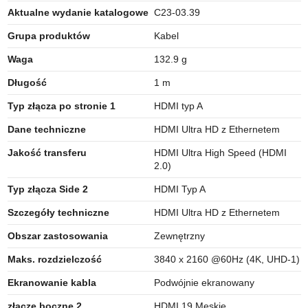
Aktualne wydanie katalogowe
C23-03.39
Grupa produktów
Kabel
Waga
132.9 g
Długość
1 m
Typ złącza po stronie 1
HDMI typ A
Dane techniczne
HDMI Ultra HD z Ethernetem
Jakość transferu
HDMI Ultra High Speed (HDMI
2.0)
Typ złącza Side 2
HDMI Typ A
Szczegóły techniczne
HDMI Ultra HD z Ethernetem
Obszar zastosowania
Zewnętrzny
Maks. rozdzielczość
3840 x 2160 @60Hz (4K, UHD-1)
Ekranowanie kabla
Podwójnie ekranowany
złącze boczne 2
HDMI 19 Męskie