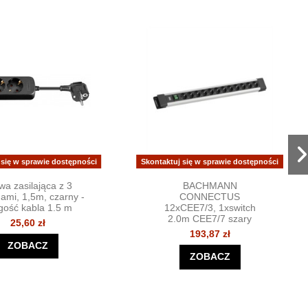
 się w sprawie dostępności
Skontaktuj się w sprawie dostępności
twa zasilająca z 3
BACHMANN
ami, 1,5m, czarny -
CONNECTUS
gość kabla 1.5 m
12xCEE7/3, 1xswitch
2.0m CEE7/7 szary
25,60 zł
193,87 zł
ZOBACZ
ZOBACZ