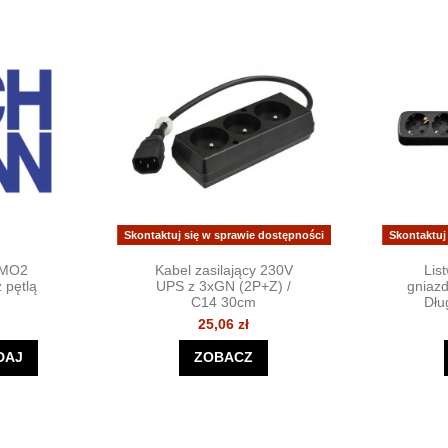
Skontaktuj się w sprawie dostępności
Skontaktuj
IMO2
Kabel zasilający 230V
Lis
 pętlą
UPS z 3xGN (2P+Z) /
gniazd
7
C14 30cm
Dłu
25,06 zł
DAJ
ZOBACZ