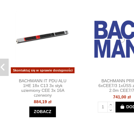
Skontaktuj się w sprawie dostępności
BACHMANN IT PDU ALU
BACHMANN PR
1HE 18x C13 3x styk
6xCEE7/3 1xÜSS z
uziemiony CEE 3x 16A
2.0m CEE7/
czerwony
741,00 zł
884,19 zł
DO
ZOBACZ