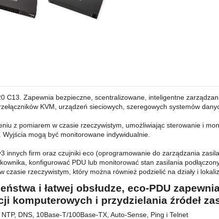
20 C13. Zapewnia bezpieczne, scentralizowane, inteligentne zarządzanie
zełączników KVM, urządzeń sieciowych, szeregowych systemów danyc
eniu z pomiarem w czasie rzeczywistym, umożliwiając sterowanie i mo
. Wyjścia mogą być monitorowane indywidualnie.
nnych firm oraz czujniki eco (oprogramowanie do zarządzania zasila
żytkownika, konfigurować PDU lub monitorować stan zasilania podłączo
 czasie rzeczywistym, który można również podzielić na działy i lokali
ństwa i łatwej obsłudze, eco-PDU zapewni
ji komputerowych i przydzielania źródeł zas
, NTP, DNS, 10Base-T/100Base-TX, Auto-Sense, Ping i Telnet