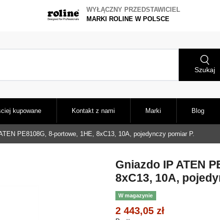
WYŁĄCZNY PRZEDSTAWICIEL
MARKI ROLINE W POLSCE
Szukaj
ciej kupowane
Kontakt z nami
Marki
Blog
ATEN PE8108G, 8-portowe, 1HE, 8xC13, 10A, pojedynczy pomiar P.
Gniazdo IP ATEN P
8xC13, 10A, pojedy
W magazynie
2 443,05 zł