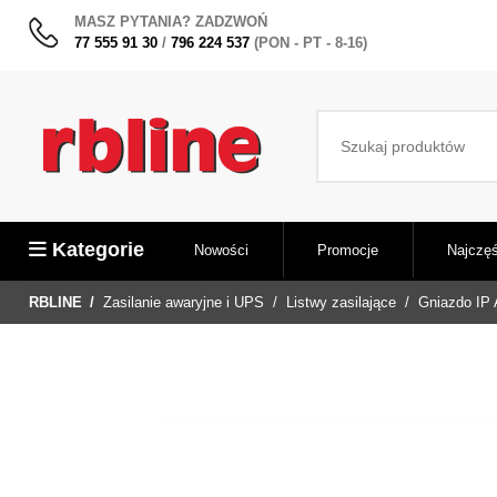
MASZ PYTANIA? ZADZWOŃ
77 555 91 30
/
796 224 537
(PON - PT - 8-16)
Kategorie
Nowości
Promocje
Najczęś
RBLINE
Zasilanie awaryjne i UPS
Listwy zasilające
Gniazdo IP 