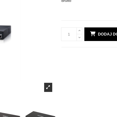
Brutto
DODAJ D