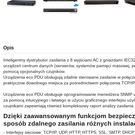
Opis
Inteligentny dystrybutor zasilania z 8 wyjściami AC z gniazdami IEC3
urządzeń centrum danych (serwerów, systemów pamięci masowej, pr
pomocą opcjonalnych czujników.
Urządzenia eco PDU obsługują zdalnie sterowane zasilanie w połącz
praktycznie dowolnego miejsca za pośrednictwem połączenia TCP/IP
Urządzenie eco PDU obsługuje oprogramowanie menedżera SNMP v3 i
za pomocą intuicyjnego i łatwego w użyciu graficznego interfejsu u
czujnikami zapewniają również kompleksowy raport analizy zasilania w
Dzięki zaawansowanym funkcjom bezpiecze
sposób zdalnego zasilania różnych instalac
- Interfejsy sieciowe: TCP/IP, UDP, HTTP, HTTPS, SSL, SMTP, DHCP