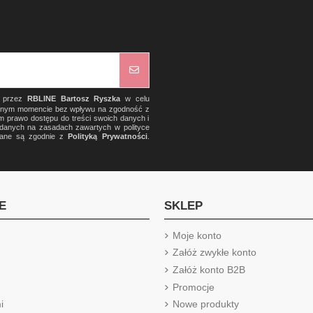
) przez
RBLINE Bartosz Ryszka
w celu
olnym momencie bez wpływu na zgodność z
m prawo dostępu do treści swoich danych i
a danych na zasadach zawartych w polityce
rzane są zgodnie z
Polityką Prywatności
.
E
SKLEP
Moje konto
Załóż zwykłe konto
Załóż konto B2B
Promocje
i
Nowe produkty