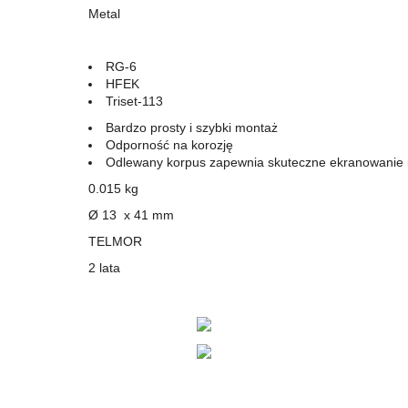
Metal
RG-6
HFEK
Triset-113
Bardzo prosty i szybki montaż
Odporność na korozję
Odlewany korpus zapewnia skuteczne ekranowanie 
0.015 kg
Ø 13 x 41 mm
TELMOR
2 lata