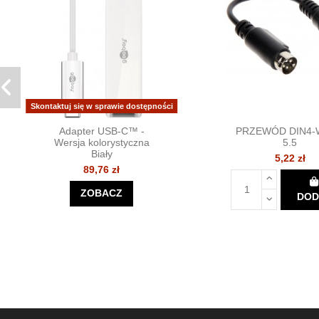
Skontaktuj się w sprawie dostępności
Adapter USB-C™ -
PRZEWÓD DIN4-
Wersja kolorystyczna
5.5
Biały
5,22 zł
89,76 zł
ZOBACZ
DOD