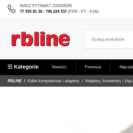
MASZ PYTANIA? ZADZWOŃ
77 555 91 30
/
796 224 537
(PON - PT - 8-16)
Kategorie
Nowości
Promocje
Najczęś
RBLINE
Kable komputerowe i adaptery
Adaptery, konwertery i złąc