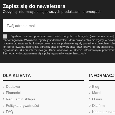
Zapisz się do newslettera
Otrzymuj informacje o najnowszych produktach i promocjach
Zgadzam się na przetwarzanie moich danych osobowych (imię, adres email
marketingowym. Wyrażenie zgody jest dobrowolne. Mam prawo cofnięcia zgody w dow
prawem przetwarzania, którego dokonano na podstawie zgody przed jej cofnięciem. Ma
ich sprostowania, usunięcia, ograniczenia przetwarzania, oraz prawo do przenoszeni
prywatności sklepu internetowego. Dane osobowe w sklepie internetowym przetwa
Zachęcamy do zapoznania się z polityką przed wyrażeniem zgody.
DLA KLIENTA
INFORMACJ
Dostawa
Blog
Płatności
Marki
Regulamin sklepu
O nas
Polityka prywatności
Dla firm
FAQ
Kontakt z nam