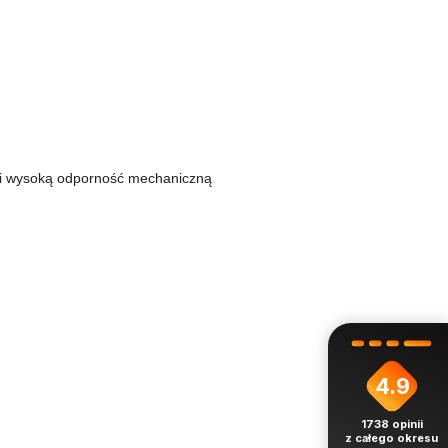
i wysoką odporność mechaniczną
4.9
1738
opinii
z całego okresu