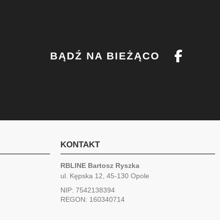
BĄDŹ NA BIEŻĄCO
KONTAKT
RBLINE Bartosz Ryszka
ul. Kępska 12, 45-130 Opole
NIP: 7542138394
REGON: 160340714