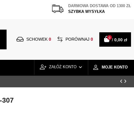
DARMOWA DOSTAWA OD 1300 ZŁ
SZYBKA WYSYŁKA
0
SCHOWEK
0
PORÓWNAJ
0
/
0,00 zł
ZAŁÓŻ KONTO
MOJE KONTO
-307