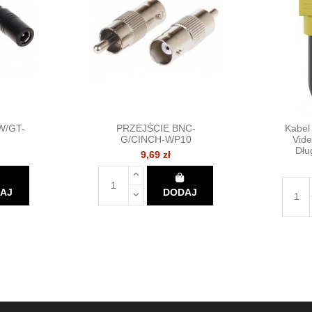
W/GT-
PRZEJŚCIE BNC-
Kabel
G/CINCH-WP10
Vide
Dłu
9,69 zł
AJ
DODAJ