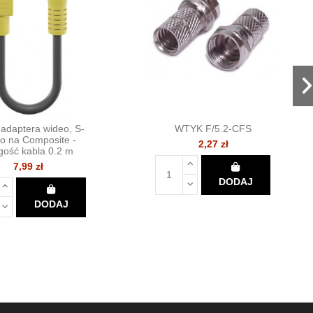
 adaptera wideo, S-
WTYK F/5.2-CFS
o na Composite -
2,27 zł
gość kabla 0.2 m
7,99 zł
DODAJ
DODAJ