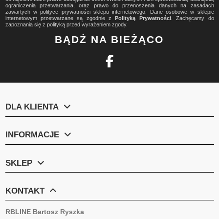
ograniczenia przetwarzania, oraz prawo do przenoszenia danych na zasadach
zawartych w polityce prywatności sklepu internetowego. Dane osobowe w sklepie
internetowym przetwarzane są zgodnie z
Polityką Prywatności
. Zachęcamy do
zapoznania się z polityką przed wyrażeniem zgody.
BĄDŹ NA BIEŻĄCO
DLA KLIENTA
INFORMACJE
SKLEP
KONTAKT
RBLINE Bartosz Ryszka