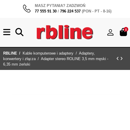
MASZ PYTANIA? ZADZWOŃ
77 555 91 30
/
796 224 537
(PON - PT - 8-16)
0
RBLINE
Kable komputerowe i adaptery
Adaptery,
konwertery i złącza
Adapter stereo ROLINE 3,5 mm męski -
6,35 mm żeński