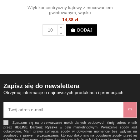
Wtyk koncentryczny kątowy z mocowaniem
gwintowanym, wąski)
14,38 zł
DODAJ
Zapisz się do newslettera
Otrzymuj informacje o najnowszych produktach i promocjach
Zgadzam się na przetwarzanie moich danych osobowych (imię, adres email)
przez
RBLINE Bartosz Ryszka
w celu marketingowym. Wyrażenie zgody jest
dobrowolne. Mam prawo cofnięcia zgody w dowolnym momencie bez wpływu na
zgodność z prawem przetwarzania, którego dokonano na podstawie zgody przed jej
cofnięciem. Mam prawo dostępu do treści swoich danych i ich sprostowania, usunięcia,