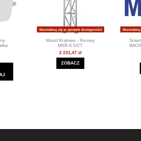
Skontaktuj się w sprawie dostępności
Skontaktuj
żny
Maszt Kratowo - Rurowy
Ściem
elka
MKR-5.5/CT
BACH
2 231,47 zł
ZOBACZ
AJ