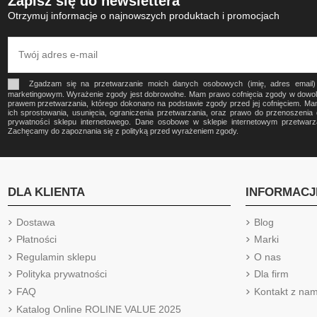
Zapisz się do newslettera
Otrzymuj informacje o najnowszych produktach i promocjach
Zgadzam się na przetwarzanie moich danych osobowych (imię, adres email
marketingowym. Wyrażenie zgody jest dobrowolne. Mam prawo cofnięcia zgody w dow
prawem przetwarzania, którego dokonano na podstawie zgody przed jej cofnięciem. Ma
ich sprostowania, usunięcia, ograniczenia przetwarzania, oraz prawo do przenoszeni
prywatności sklepu internetowego. Dane osobowe w sklepie internetowym przetwa
Zachęcamy do zapoznania się z polityką przed wyrażeniem zgody.
DLA KLIENTA
INFORMACJ
Dostawa
Blog
Płatności
Marki
Regulamin sklepu
O nas
Polityka prywatności
Dla firm
FAQ
Kontakt z nam
Katalog Online ROLINE VALUE 2025