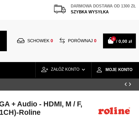
DARMOWA DOSTAWA OD 1300 ZŁ
SZYBKA WYSYŁKA
0
SCHOWEK
0
PORÓWNAJ
0
/
0,00 zł
ZAŁÓŻ KONTO
MOJE KONTO
A + Audio - HDMI, M / F,
.1CH)-Roline