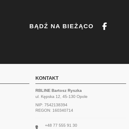
BĄDŹ NA BIEŻĄCO
KONTAKT
RBLINE Bartosz Ryszka
ul. Kępska 12, 45-130 Opole
NIP: 7542138394
REGON: 160340714
+48 77 555 91 30