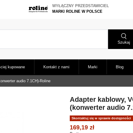
WYŁĄCZNY PRZEDSTAWICIEL
MARKI ROLINE W POLSCE
Szukaj
ciej kupowane
Kontakt z nami
Marki
Blog
konwerter audio 7.1CH)-Roline
Adapter kablowy, VG
(konwerter audio 7
Skontaktuj się w sprawie dostępności
169,19 zł