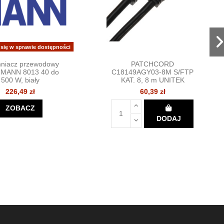
 się w sprawie dostępności
niacz przewodowy
PATCHCORD
MANN 8013 40 do
C18149AGY03-8M S/FTP
500 W, biały
KAT. 8, 8 m UNITEK
226,49 zł
60,39 zł
ZOBACZ
DODAJ