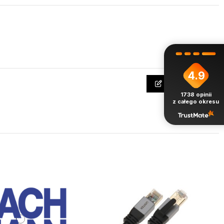
4.9
Napisz opinię
1738
opinii
z całego okresu