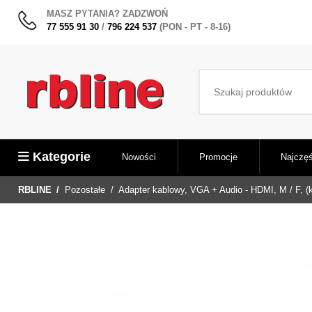
MASZ PYTANIA? ZADZWOŃ
77 555 91 30
/
796 224 537
(PON - PT - 8-16)
Kategorie
Nowości
Promocje
Najczęś
RBLINE
Pozostałe
Adapter kablowy, VGA + Audio - HDMI, M / F, (