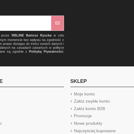
) przez
RBLINE Bartosz Ryszka
w celu
olnym momencie bez wpływu na zgodność z
m prawo dostępu do treści swoich danych i
a danych na zasadach zawartych w polityce
rzane są zgodnie z
Polityką Prywatności
.
E
SKLEP
Moje konto
Załóż zwykłe konto
Załóż konto B2B
Promocje
i
Nowe produkty
Najczęściej kupowane