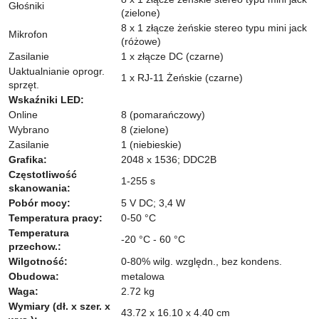
Głośniki
(zielone)
8 x 1 złącze żeńskie stereo typu mini jack
Mikrofon
(różowe)
Zasilanie
1 x złącze DC (czarne)
Uaktualnianie oprogr.
1 x RJ-11 Żeńskie (czarne)
sprzęt.
Wskaźniki LED:
Online
8 (pomarańczowy)
Wybrano
8 (zielone)
Zasilanie
1 (niebieskie)
Grafika:
2048 x 1536; DDC2B
Częstotliwość
1-255 s
skanowania:
Pobór mocy:
5 V DC; 3,4 W
Temperatura pracy:
0-50 °C
Temperatura
-20 °C - 60 °C
przechow.:
Wilgotność:
0-80% wilg. względn., bez kondens.
Obudowa:
metalowa
Waga:
2.72 kg
Wymiary (dł. x szer. x
43.72 x 16.10 x 4.40 cm