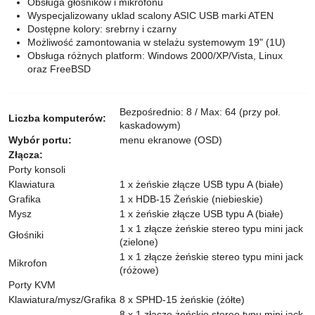
Obsługa głośników i mikrofonu
Wyspecjalizowany uklad scalony ASIC USB marki ATEN
Dostępne kolory: srebrny i czarny
Możliwość zamontowania w stelażu systemowym 19​​" (1U)
Obsługa różnych platform: Windows 2000/XP/Vista, Linux
oraz FreeBSD
Bezpośrednio: 8 / Max: 64 (przy poł.
Liczba komputerów:
kaskadowym)
Wybór portu:
menu ekranowe (OSD)
Złącza:
Porty konsoli
Klawiatura
1 x żeńskie złącze USB typu A (białe)
Grafika
1 x HDB-15 Żeńskie (niebieskie)
Mysz
1 x żeńskie złącze USB typu A (białe)
1 x 1 złącze żeńskie stereo typu mini jack
Głośniki
(zielone)
1 x 1 złącze żeńskie stereo typu mini jack
Mikrofon
(różowe)
Porty KVM
Klawiatura/mysz/Grafika
8 x SPHD-15 żeńskie (żółte)
8 x 1 złącze żeńskie stereo typu mini jack