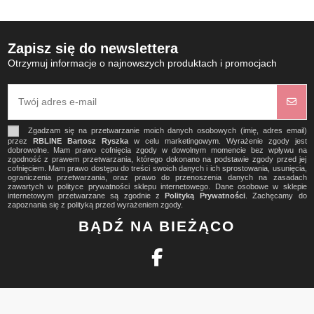
Zapisz się do newslettera
Otrzymuj informacje o najnowszych produktach i promocjach
Zgadzam się na przetwarzanie moich danych osobowych (imię, adres email)
przez
RBLINE Bartosz Ryszka
w celu marketingowym. Wyrażenie zgody jest
dobrowolne. Mam prawo cofnięcia zgody w dowolnym momencie bez wpływu na
zgodność z prawem przetwarzania, którego dokonano na podstawie zgody przed jej
cofnięciem. Mam prawo dostępu do treści swoich danych i ich sprostowania, usunięcia,
ograniczenia przetwarzania, oraz prawo do przenoszenia danych na zasadach
zawartych w polityce prywatności sklepu internetowego. Dane osobowe w sklepie
internetowym przetwarzane są zgodnie z
Polityką Prywatności
. Zachęcamy do
zapoznania się z polityką przed wyrażeniem zgody.
BĄDŹ NA BIEŻĄCO