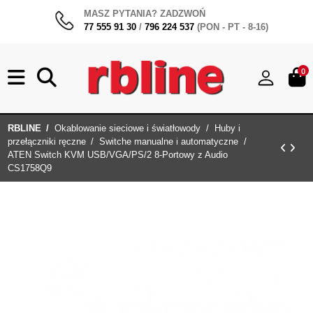
MASZ PYTANIA? ZADZWOŃ
77 555 91 30
/
796 224 537
(PON - PT - 8-16)
0
RBLINE
Okablowanie sieciowe i światłowody
Huby i
przełączniki ręczne
Switche manualne i automatyczne
ATEN Switch KVM USB/VGA/PS/2 8-Portowy z Audio
CS1758Q9